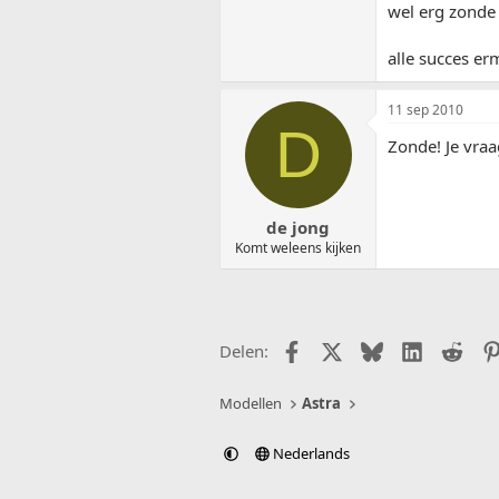
wel erg zonde 
alle succes er
11 sep 2010
D
Zonde! Je vraa
de jong
Komt weleens kijken
Facebook
X (Twitter)
Bluesky
LinkedIn
Redd
Delen:
Modellen
Astra
Nederlands