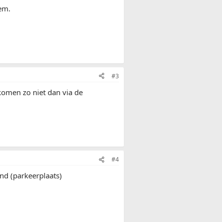
hem.
#3
 komen zo niet dan via de
#4
ond (parkeerplaats)