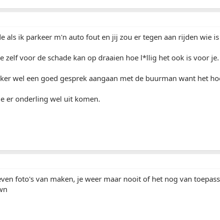
de als ik parkeer m'n auto fout en jij zou er tegen aan rijden wie i
e zelf voor de schade kan op draaien hoe l*llig het ook is voor je.
eker wel een goed gesprek aangaan met de buurman want het hoort
e er onderling wel uit komen.
even foto's van maken, je weer maar nooit of het nog van toepas
wn