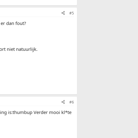
#5
s er dan fout?
 niet natuurlijk.
#6
sing is:thumbup Verder mooi kl*te