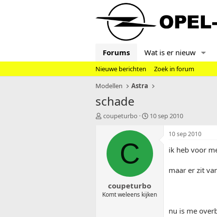
Forums
Wat is er nieuw
Nieuwe berichten
Zoek in forum
Modellen
Astra
schade
T
S
coupeturbo
10 sep 2010
o
t
p
a
10 sep 2010
i
r
C
ik heb voor me
c
t
s
d
t
a
maar er zit va
a
t
coupeturbo
r
u
t
m
Komt weleens kijken
e
nu is me over
r