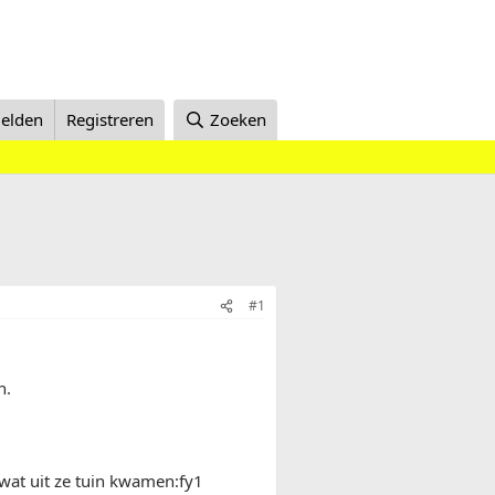
elden
Registreren
Zoeken
#1
n.
wat uit ze tuin kwamen:fy1