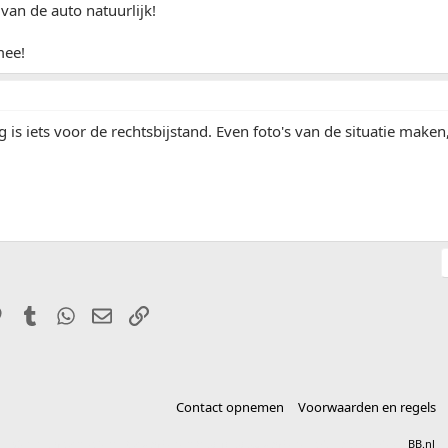
van de auto natuurlijk!
mee!
g is iets voor de rechtsbijstand. Even foto's van de situatie maken
it
Pinterest
Tumblr
WhatsApp
E-mail
Link
Contact opnemen
Voorwaarden en regels
®
Community platform by XenForo
© 2010-2025 XenForo Ltd.
vertaald door
BB.nl