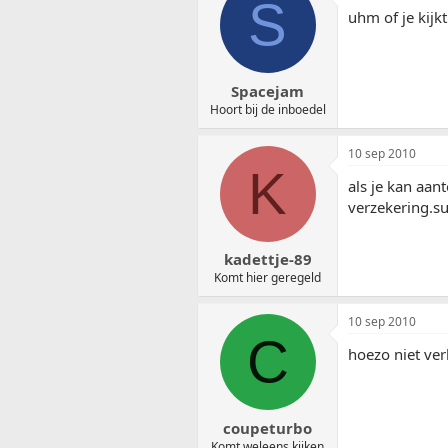
S
uhm of je kijk
Spacejam
Hoort bij de inboedel
10 sep 2010
K
als je kan aan
verzekering.s
kadettje-89
Komt hier geregeld
10 sep 2010
C
hoezo niet ver
coupeturbo
Komt weleens kijken