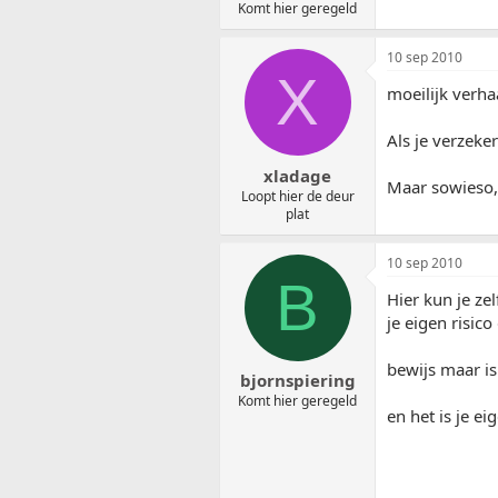
Komt hier geregeld
10 sep 2010
X
moeilijk verha
Als je verzeke
xladage
Maar sowieso, z
Loopt hier de deur
plat
10 sep 2010
B
Hier kun je ze
je eigen risico
bewijs maar is
bjornspiering
Komt hier geregeld
en het is je ei