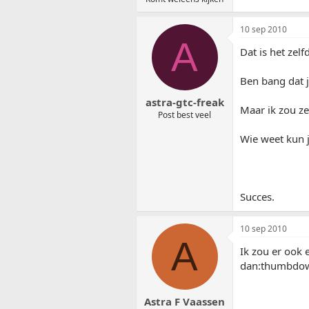
10 sep 2010
A
Dat is het zelf
Ben bang dat j
astra-gtc-freak
Maar ik zou z
Post best veel
Wie weet kun j
Succes.
10 sep 2010
A
Ik zou er ook 
dan:thumbdo
Astra F Vaassen