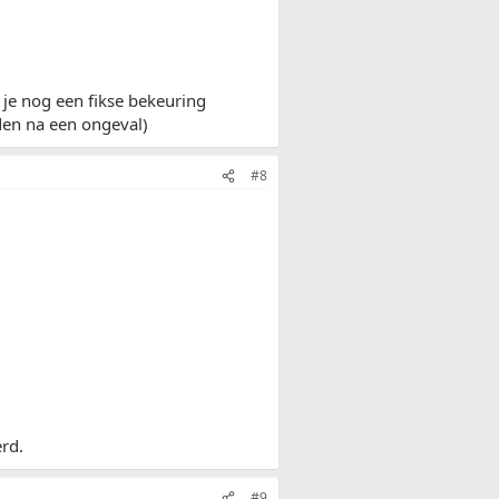
 je nog een fikse bekeuring
en na een ongeval)
#8
rd.
#9