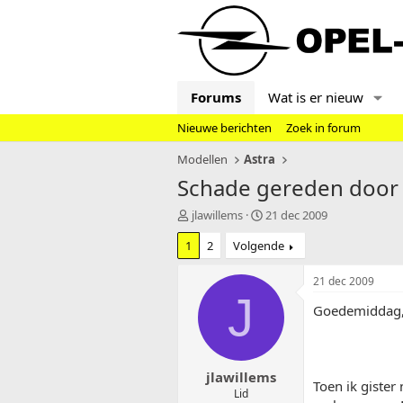
Forums
Wat is er nieuw
Nieuwe berichten
Zoek in forum
Modellen
Astra
Schade gereden door
T
S
jlawillems
21 dec 2009
o
t
1
2
Volgende
p
a
i
r
c
t
21 dec 2009
s
d
J
Goedemiddag
t
a
a
t
r
u
t
m
jlawillems
e
Toen ik gister
r
Lid