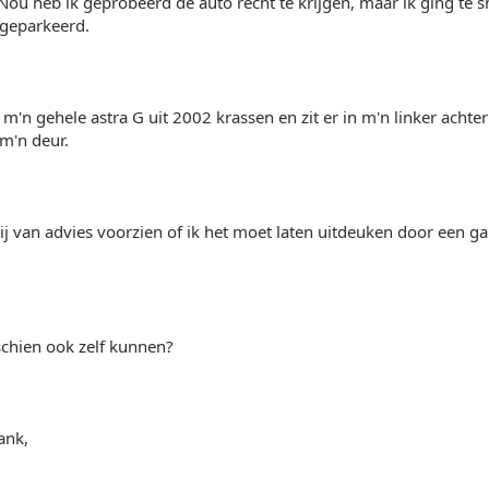
Nou heb ik geprobeerd de auto recht te krijgen, maar ik ging te sn
 geparkeerd.
s m'n gehele astra G uit 2002 krassen en zit er in m'n linker achte
m'n deur.
 van advies voorzien of ik het moet laten uitdeuken door een ga
schien ook zelf kunnen?
ank,