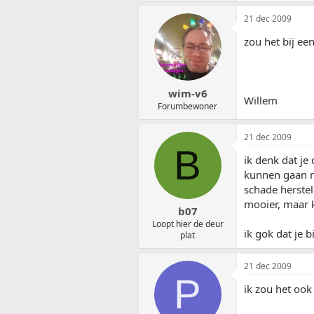
21 dec 2009
zou het bij ee
wim-v6
Willem
Forumbewoner
21 dec 2009
B
ik denk dat je
kunnen gaan me
schade herstel
mooier, maar k
b07
Loopt hier de deur
ik gok dat je b
plat
21 dec 2009
P
ik zou het ook