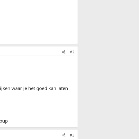
#2
ijken waar je het goed kan laten
mbup
#3