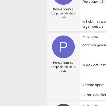
Die vouw achter
Powercorsa
Loopt hier de deur
plat
Je hebt het we
tegemoet zien
21 dec 2009
P
origineel gepo
Powercorsa
ik gok dat je b
Loopt hier de deur
plat
Veelste optimi
Ik zou dat all
21 dec 2009