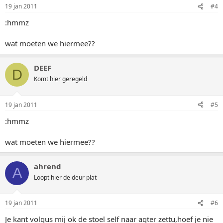
19 jan 2011
#4
:hmmz
wat moeten we hiermee??
DEEF
D
Komt hier geregeld
19 jan 2011
#5
:hmmz
wat moeten we hiermee??
ahrend
A
Loopt hier de deur plat
19 jan 2011
#6
Je kant volgus mij ok de stoel self naar agter zettu,hoef je nie