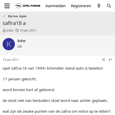
Aanmelden
Registreren
Meriva, Agila
safira18 a
T
S
kdw
19 jan 2011
o
t
p
a
kdw
K
i
r
Lid
c
t
s
d
t
a
19 jan 2011
#1
a
t
r
u
opel zafira.18 van 1999/ kilometer stand auto is tweeton
t
m
e
17 januari gekocht.
r
word binnen kort af geleverd.
de stoel reel van bestuders stoel word naar achter geplaats.
wat zijn de zwake punten van de zafira om extra op te letten?