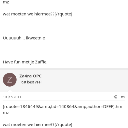
mz
wat moeten we hiermee??[/rquote]
Uuuuuuh... ikweetnie
Have fun met je Zaffie..
Za4ra OPC
Z
Post best veel
19 jan 2011
#9
[rquote=1846449&amp;tid=140864&amp;author=DEEF]:hm
mz
wat moeten we hiermee??[/rquote]