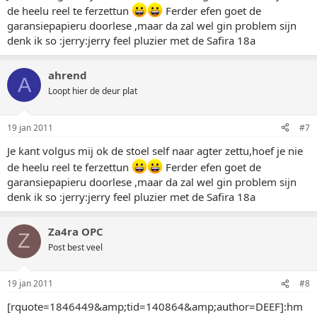
de heelu reel te ferzettun
Ferder efen goet de
garansiepapieru doorlese ,maar da zal wel gin problem sijn
denk ik so :jerry:jerry feel pluzier met de Safira 18a
ahrend
A
Loopt hier de deur plat
19 jan 2011
#7
Je kant volgus mij ok de stoel self naar agter zettu,hoef je nie
de heelu reel te ferzettun
Ferder efen goet de
garansiepapieru doorlese ,maar da zal wel gin problem sijn
denk ik so :jerry:jerry feel pluzier met de Safira 18a
Za4ra OPC
Z
Post best veel
19 jan 2011
#8
[rquote=1846449&amp;tid=140864&amp;author=DEEF]:hm