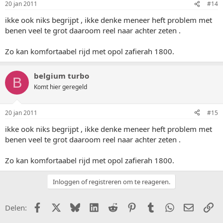
20 jan 2011
#14
ikke ook niks begrijpt , ikke denke meneer heft problem met
benen veel te grot daaroom reel naar achter zeten .
Zo kan komfortaabel rijd met opol zafierah 1800.
belgium turbo
B
Komt hier geregeld
20 jan 2011
#15
ikke ook niks begrijpt , ikke denke meneer heft problem met
benen veel te grot daaroom reel naar achter zeten .
Zo kan komfortaabel rijd met opol zafierah 1800.
Inloggen of registreren om te reageren.
Facebook
X (Twitter)
Bluesky
LinkedIn
Reddit
Pinterest
Tumblr
WhatsApp
E-mail
Li
Delen: