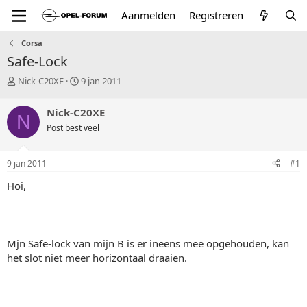
Aanmelden
Registreren
Corsa
Safe-Lock
T
S
Nick-C20XE
9 jan 2011
o
t
p
a
Nick-C20XE
N
i
r
Post best veel
c
t
s
d
t
a
9 jan 2011
#1
a
t
r
u
Hoi,
t
m
e
r
Mjn Safe-lock van mijn B is er ineens mee opgehouden, kan
het slot niet meer horizontaal draaien.