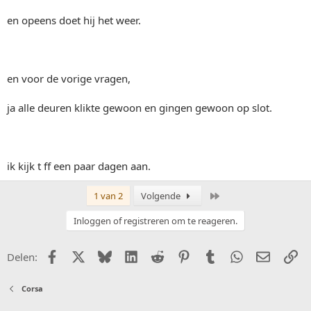
en opeens doet hij het weer.
en voor de vorige vragen,
ja alle deuren klikte gewoon en gingen gewoon op slot.
ik kijk t ff een paar dagen aan.
Laatste
1 van 2
Volgende
Inloggen of registreren om te reageren.
Facebook
X (Twitter)
Bluesky
LinkedIn
Reddit
Pinterest
Tumblr
WhatsApp
E-mail
Li
Delen:
Corsa