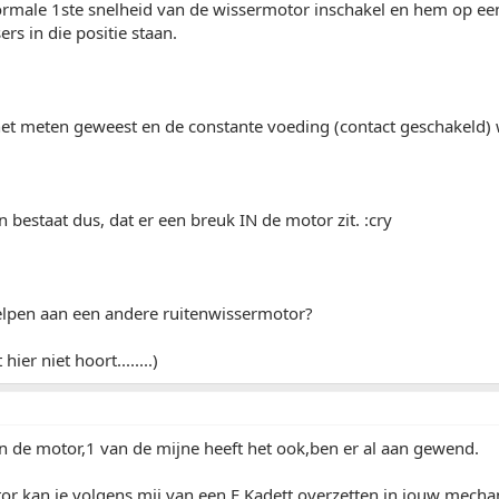
ormale 1ste snelheid van de wissermotor inschakel en hem op ee
ers in die positie staan.
het meten geweest en de constante voeding (contact geschakeld) 
bestaat dus, dat er een breuk IN de motor zit. :cry
elpen aan een andere ruitenwissermotor?
 hier niet hoort........)
in de motor,1 van de mijne heeft het ook,ben er al aan gewend.
r kan je volgens mij van een E Kadett overzetten in jouw mecha