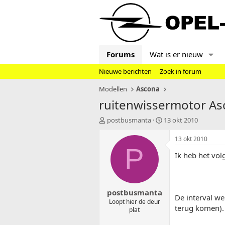
Forums
Wat is er nieuw
Nieuwe berichten
Zoek in forum
Modellen
Ascona
ruitenwissermotor As
T
S
postbusmanta
13 okt 2010
o
t
p
a
13 okt 2010
i
r
P
Ik heb het vo
c
t
s
d
t
a
a
t
postbusmanta
r
u
De interval we
t
m
Loopt hier de deur
terug komen).
plat
e
r