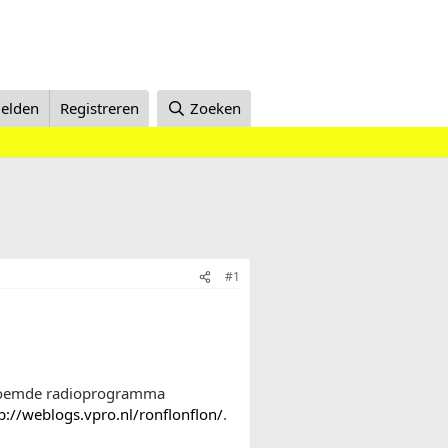
elden
Registreren
Zoeken
#1
beroemde radioprogramma
p://weblogs.vpro.nl/ronflonflon/
.