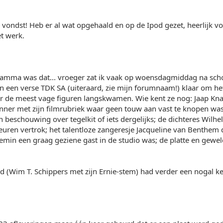
vondst! Heb er al wat opgehaald en op de Ipod gezet, heerlijk voo
t werk.
amma was dat... vroeger zat ik vaak op woensdagmiddag na scho
en een verse TDK SA (uiteraard, zie mijn forumnaam!) klaar om 
r de meest vage figuren langskwamen. Wie kent ze nog: Jaap Kna
nner met zijn filmrubriek waar geen touw aan vast te knopen was 
n beschouwing over tegelkit of iets dergelijks; de dichteres Wilhe
euren vertrok; het talentloze zangeresje Jacqueline van Benthem
ttemin een graag geziene gast in de studio was; de platte en ge
nd (Wim T. Schippers met zijn Ernie-stem) had verder een nogal