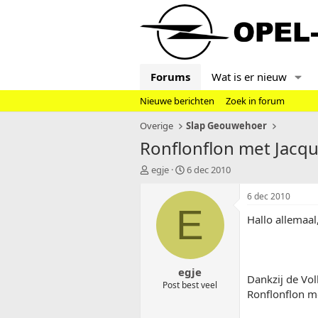
Forums
Wat is er nieuw
Nieuwe berichten
Zoek in forum
Overige
Slap Geouwehoer
Ronflonflon met Jacq
T
S
egje
6 dec 2010
o
t
p
a
6 dec 2010
i
r
E
Hallo allemaal
c
t
s
d
t
a
a
t
egje
r
u
Dankzij de Vo
t
m
Post best veel
Ronflonflon me
e
r