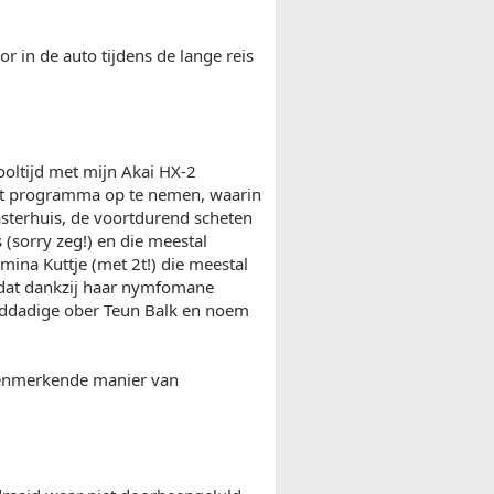
r in de auto tijdens de lange reis
oltijd met mijn Akai HX-2
het programma op te nemen, waarin
sterhuis, de voortdurend scheten
(sorry zeg!) en die meestal
lmina Kuttje (met 2t!) die meestal
 dat dankzij haar nymfomane
welddadige ober Teun Balk en noem
 kenmerkende manier van