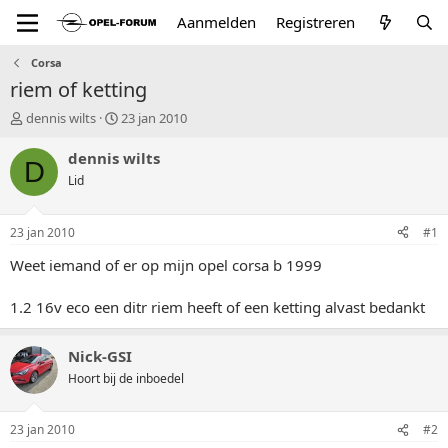
Aanmelden
Registreren
Corsa
riem of ketting
T
S
dennis wilts
23 jan 2010
o
t
p
a
dennis wilts
D
i
r
Lid
c
t
s
d
t
a
23 jan 2010
#1
a
t
r
u
Weet iemand of er op mijn opel corsa b 1999
t
m
e
1.2 16v eco een ditr riem heeft of een ketting alvast bedankt
r
Nick-GSI
Hoort bij de inboedel
23 jan 2010
#2