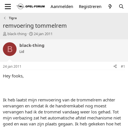
Aanmelden
Registreren
Tigra
remvoering tommelrem
T
S
black-thing
24 jan 2011
o
t
p
a
black-thing
B
i
r
Lid
c
t
s
d
t
a
24 jan 2011
#1
a
t
r
u
Hey fooks,
t
m
e
r
Ik heb laatst mijn remvoering van de trommelrem achter
vervangen en omdat ik de handremkabel nog moest
vervangen had ik de trommel vandaag weer los gehad. Tot
mijn verbazing zat het automatische afstel mechanisme niet
goed en was van zijn plaats gegaan. Ik heb gekeken hoe het