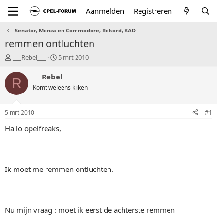
Aanmelden
Registreren
Senator, Monza en Commodore, Rekord, KAD
remmen ontluchten
T
S
___Rebel___
5 mrt 2010
o
t
p
a
___Rebel___
R
i
r
Komt weleens kijken
c
t
s
d
t
a
5 mrt 2010
#1
a
t
r
u
Hallo opelfreaks,
t
m
e
r
Ik moet me remmen ontluchten.
Nu mijn vraag : moet ik eerst de achterste remmen