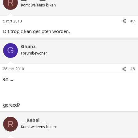
R
Komt weleens kijken
5 mrt 2010
#7
Dit tropic kan gesloten worden.
Ghanz
G
Forumbewoner
26 mrt 2010
#8
en....
gereed?
___Rebel___
R
Komt weleens kijken