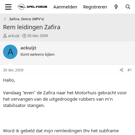
Aanmelden
Registreren
Zafira, Sintra (MPV's)
Rem leidingen Zafira
T
S
ackuijt
30 dec 2009
o
t
p
a
ackuijt
A
i
r
Komt weleens kijken
c
t
s
d
t
a
30 dec 2009
#1
a
t
r
u
Hallo,
t
m
e
Vandaag "even" de Zafira naar het Motorhuis gebracht voor
r
het vervangen van de uitgedroogde rubbers van m'n
stabilisator stangen.
Word ik gebeld dat mijn remleidingen thv het subframe