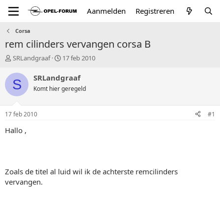
Aanmelden
Registreren
Corsa
rem cilinders vervangen corsa B
T
S
SRLandgraaf
17 feb 2010
o
t
p
a
SRLandgraaf
S
i
r
Komt hier geregeld
c
t
s
d
t
a
17 feb 2010
#1
a
t
r
u
Hallo ,
t
m
e
r
Zoals de titel al luid wil ik de achterste remcilinders
vervangen.