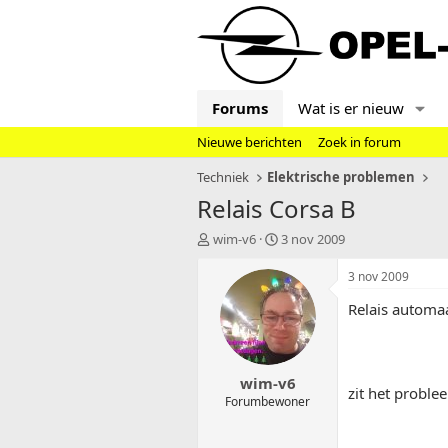
Forums
Wat is er nieuw
Nieuwe berichten
Zoek in forum
Techniek
Elektrische problemen
Relais Corsa B
T
S
wim-v6
3 nov 2009
o
t
p
a
3 nov 2009
i
r
Relais automa
c
t
s
d
t
a
a
t
wim-v6
r
u
zit het problee
t
m
Forumbewoner
e
r