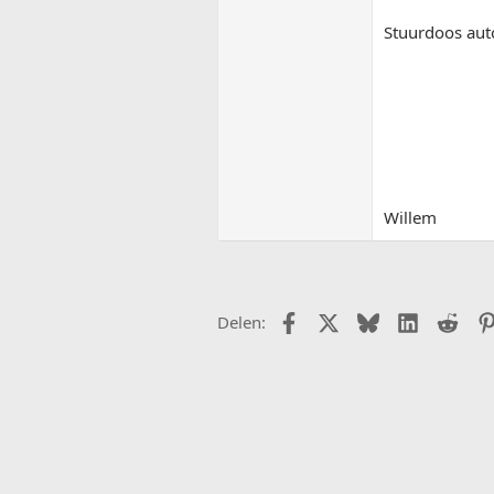
Stuurdoos aut
Willem
Facebook
X (Twitter)
Bluesky
LinkedIn
Redd
Delen: