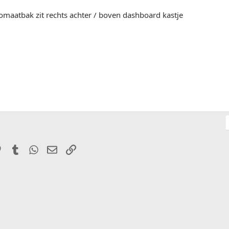
omaatbak zit rechts achter / boven dashboard kastje
it
Pinterest
Tumblr
WhatsApp
E-mail
Link