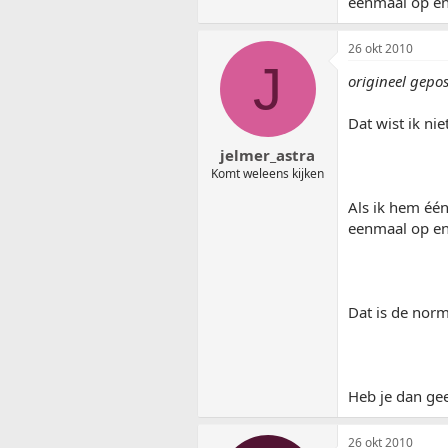
eenmaal op en
26 okt 2010
J
origineel gepo
Dat wist ik ni
jelmer_astra
Komt weleens kijken
Als ik hem één
eenmaal op en
Dat is de norm
Heb je dan ge
26 okt 2010