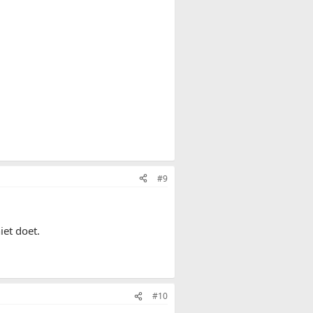
#9
iet doet.
#10