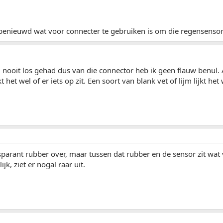
benieuwd wat voor connecter te gebruiken is om die regensensor a
j nooit los gehad dus van die connector heb ik geen flauw benul. A
jkt het wel of er iets op zit. Een soort van blank vet of lijm lijkt het
nsparant rubber over, maar tussen dat rubber en de sensor zit wat 
ijk, ziet er nogal raar uit.