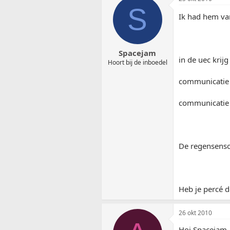
S
Ik had hem va
Spacejam
in de uec krijg
Hoort bij de inboedel
communicatie
communicatie l
De regensensor
Heb je percé d
26 okt 2010
Hoi Spacejam.