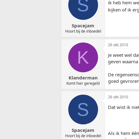
S
ik heb hem wel
kijken of ik e
Spacejam
Hoort bij de inboedel
26 okt 2010
K
Je weet wel da
geven waarna d
De regensensor
Klanderman
goed gevroren
Komt hier geregeld
26 okt 2010
S
Dat wist ik ni
Spacejam
Als ik hem één
Hoort bij de inboedel