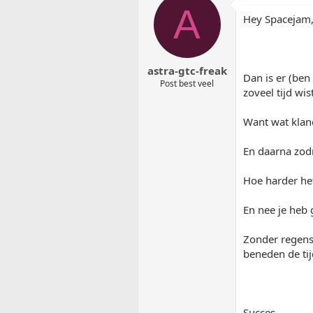
A
Hey Spacejam
astra-gtc-freak
Dan is er (ben
Post best veel
zoveel tijd wist
Want wat kland
En daarna zodr
Hoe harder het
En nee je heb
Zonder regense
beneden de tij
Succes.