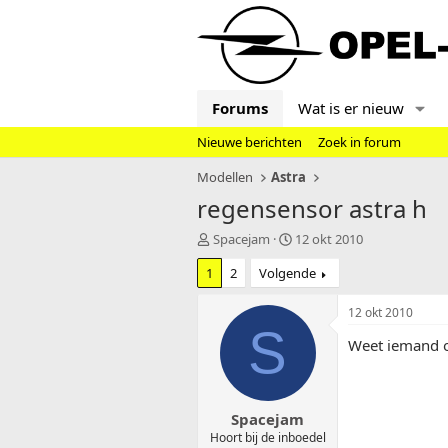
Forums
Wat is er nieuw
Nieuwe berichten
Zoek in forum
Modellen
Astra
regensensor astra h
T
S
Spacejam
12 okt 2010
o
t
1
2
Volgende
p
a
i
r
c
t
12 okt 2010
s
d
S
Weet iemand of
t
a
a
t
r
u
t
m
Spacejam
e
r
Hoort bij de inboedel