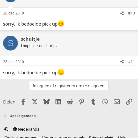
28 dec 2010
#10
sorry, ik bedoelde pick up
schuitje
S
Loopt hier de deur plat
28 dec 2010
#11
sorry, ik bedoelde pick up
Inloggen of registreren om te reageren.
Facebook
X (Twitter)
Bluesky
LinkedIn
Reddit
Pinterest
Tumblr
WhatsApp
E-mail
Li
Delen:
Opel algemeen
Nederlands
Contact opnemen
Voorwaarden en regels
Privacybeleid
Help