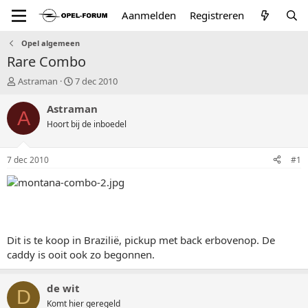
Aanmelden
Registreren
Opel algemeen
Rare Combo
T
S
Astraman
7 dec 2010
o
t
p
a
Astraman
A
i
r
Hoort bij de inboedel
c
t
s
d
t
a
7 dec 2010
#1
a
t
r
u
t
m
e
r
Dit is te koop in Brazilië, pickup met back erbovenop. De
caddy is ooit ook zo begonnen.
de wit
D
Komt hier geregeld