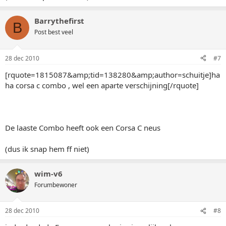
Barrythefirst
B
Post best veel
28 dec 2010
#7
[rquote=1815087&amp;tid=138280&amp;author=schuitje]ha
ha corsa c combo , wel een aparte verschijning[/rquote]
De laaste Combo heeft ook een Corsa C neus
(dus ik snap hem ff niet)
wim-v6
Forumbewoner
28 dec 2010
#8