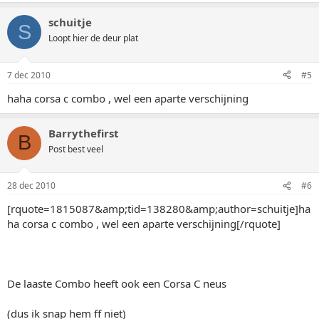
schuitje
S
Loopt hier de deur plat
7 dec 2010
#5
haha corsa c combo , wel een aparte verschijning
Barrythefirst
B
Post best veel
28 dec 2010
#6
[rquote=1815087&amp;tid=138280&amp;author=schuitje]ha
ha corsa c combo , wel een aparte verschijning[/rquote]
De laaste Combo heeft ook een Corsa C neus
(dus ik snap hem ff niet)