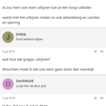
ik zou hem ook even uitlijnen kan je een hoop uithalen
wand met het uitlijnen meten ze ook askanteling en camber
en sporing
Joepp
J
Komt weleens kijken
5 jul 2010
#5
wat kost dat grapje, uitlijnen?
Misschien moet ik dat ook eens gaan doen dan namelijk
DarkNL08
D
Loopt hier de deur plat
5 jul 2010
#6
Haha, dat zou ik zeker doen...