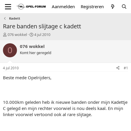
Aanmelden
Registreren
Kadett
Rare banden slijtage c kadett
T
S
076 wokkel
4 jul 2010
o
t
p
a
076 wokkel
0
i
r
Komt hier geregeld
c
t
s
d
t
a
4 jul 2010
#1
a
t
r
u
Beste mede Opelrijders,
t
m
e
r
10.000km geleden heb ik nieuwe banden onder mijn Kadettje
C gelegd en mijn rechter voorwiel is nou deels kaal. En mijn
linker voorwiel vertoond ook al rare slijtage.