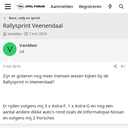
Aanmelden
Registreren
Race, rally en sprint
Rallysprint Veenendaal
T
S
VanMan
7 mrt 2010
o
t
p
a
VanMan
V
i
r
Lid
c
t
s
d
t
a
7 mrt 2010
#1
a
t
r
u
Zijn er gisteren nog meer mensen wezen kijken bij de
t
m
Rallysprint in Veenendaal?
e
r
Er rijden volgens mij 3 x Astra-F, 1 x Astra-G en nog een
aantal andere dikke auto's rond zoals de Informatique-Nissan
en volgens mij 2 Porsches