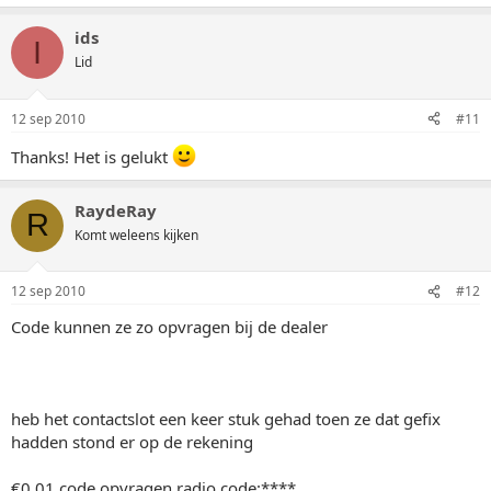
ids
I
Lid
12 sep 2010
#11
Thanks! Het is gelukt
RaydeRay
R
Komt weleens kijken
12 sep 2010
#12
Code kunnen ze zo opvragen bij de dealer
heb het contactslot een keer stuk gehad toen ze dat gefix
hadden stond er op de rekening
€0,01 code opvragen radio code:****