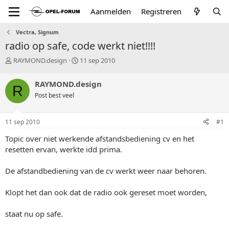
Aanmelden
Registreren
Vectra, Signum
radio op safe, code werkt niet!!!!
T
S
RAYMOND.design
11 sep 2010
o
t
p
a
RAYMOND.design
R
i
r
Post best veel
c
t
s
d
t
a
11 sep 2010
#1
a
t
r
u
Topic over niet werkende afstandsbediening cv en het
t
m
resetten ervan, werkte idd prima.
e
r
De afstandbediening van de cv werkt weer naar behoren.
Klopt het dan ook dat de radio ook gereset moet worden,
staat nu op safe.