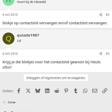
Hoort bij de inboedel
6 mrt 2010
#2
blokje op contactslot vervangen en/of contactslot vervangen
quizzle1987
Q
Lid
6 mrt 2010
#3
Krijg je die blokjes voor het contactslot gewoon bij Heuts
ofzo?
Inloggen of registreren om te reageren.
Facebook
X (Twitter)
Bluesky
LinkedIn
Reddit
Pinterest
Tumblr
WhatsApp
E-mail
Li
Delen:
Corsa