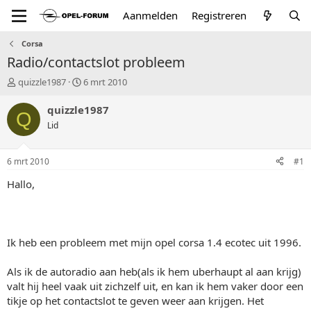
Aanmelden
Registreren
Corsa
Radio/contactslot probleem
T
S
quizzle1987
6 mrt 2010
o
t
p
a
quizzle1987
Q
i
r
Lid
c
t
s
d
t
a
6 mrt 2010
#1
a
t
r
u
Hallo,
t
m
e
r
Ik heb een probleem met mijn opel corsa 1.4 ecotec uit 1996.
Als ik de autoradio aan heb(als ik hem uberhaupt al aan krijg)
valt hij heel vaak uit zichzelf uit, en kan ik hem vaker door een
tikje op het contactslot te geven weer aan krijgen. Het