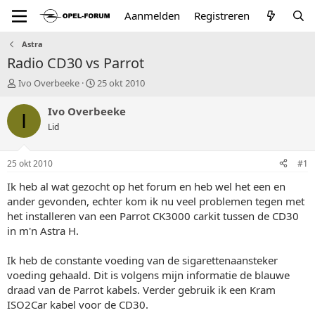
Aanmelden
Registreren
Astra
Radio CD30 vs Parrot
T
S
Ivo Overbeeke
25 okt 2010
o
t
p
a
Ivo Overbeeke
I
i
r
Lid
c
t
s
d
t
a
25 okt 2010
#1
a
t
r
u
Ik heb al wat gezocht op het forum en heb wel het een en
t
m
ander gevonden, echter kom ik nu veel problemen tegen met
e
het installeren van een Parrot CK3000 carkit tussen de CD30
r
in m'n Astra H.
Ik heb de constante voeding van de sigarettenaansteker
voeding gehaald. Dit is volgens mijn informatie de blauwe
draad van de Parrot kabels. Verder gebruik ik een Kram
ISO2Car kabel voor de CD30.