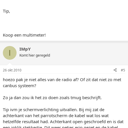
Tip,
Koop een multimeter!
IMpY
I
Komt hier geregeld
26 okt 2010
#5
hoezo pak je niet alles van de radio af? Of zit dat niet zo met
canbus systeem?
Zo ja dan zou ik het zo doen zoals tmug beschrijft.
Tip ivm je schermverlichting uitvallen. Bij mij zat de
achterkant van het parrotscherm de kabel wat los wat
hetzelfde resultaat had. Achterkant open geschroefd en is dat
een inklik stekkertje. Dit weer netjes erin gezet en de kabel