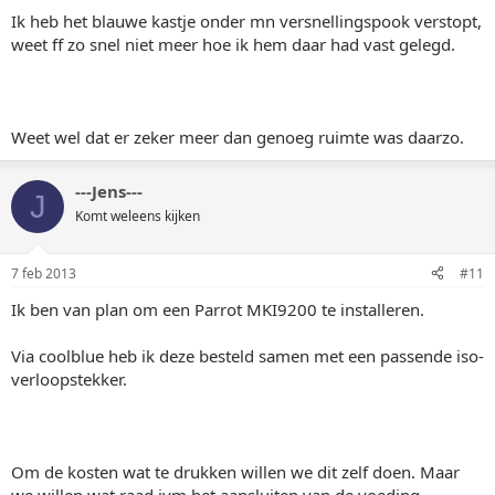
Ik heb het blauwe kastje onder mn versnellingspook verstopt,
weet ff zo snel niet meer hoe ik hem daar had vast gelegd.
Weet wel dat er zeker meer dan genoeg ruimte was daarzo.
---Jens---
J
Komt weleens kijken
7 feb 2013
#11
Ik ben van plan om een Parrot MKI9200 te installeren.
Via coolblue heb ik deze besteld samen met een passende iso-
verloopstekker.
Om de kosten wat te drukken willen we dit zelf doen. Maar
we willen wat raad ivm het aansluiten van de voeding.