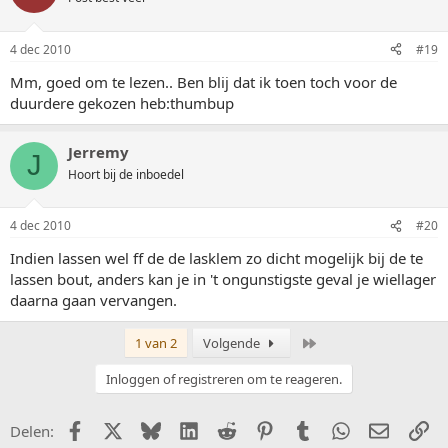
4 dec 2010
#19
Mm, goed om te lezen.. Ben blij dat ik toen toch voor de
duurdere gekozen heb:thumbup
Jerremy
J
Hoort bij de inboedel
4 dec 2010
#20
Indien lassen wel ff de de lasklem zo dicht mogelijk bij de te
lassen bout, anders kan je in 't ongunstigste geval je wiellager
daarna gaan vervangen.
Laatste
1 van 2
Volgende
Inloggen of registreren om te reageren.
Facebook
X (Twitter)
Bluesky
LinkedIn
Reddit
Pinterest
Tumblr
WhatsApp
E-mail
Li
Delen: