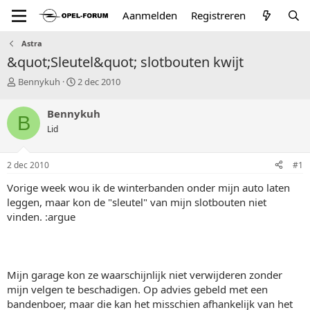
Aanmelden
Registreren
Astra
&quot;Sleutel&quot; slotbouten kwijt
T
S
Bennykuh
2 dec 2010
o
t
p
a
Bennykuh
B
i
r
Lid
c
t
s
d
t
a
2 dec 2010
#1
a
t
r
u
Vorige week wou ik de winterbanden onder mijn auto laten
t
m
leggen, maar kon de "sleutel" van mijn slotbouten niet
e
vinden. :argue
r
Mijn garage kon ze waarschijnlijk niet verwijderen zonder
mijn velgen te beschadigen. Op advies gebeld met een
bandenboer, maar die kan het misschien afhankelijk van het