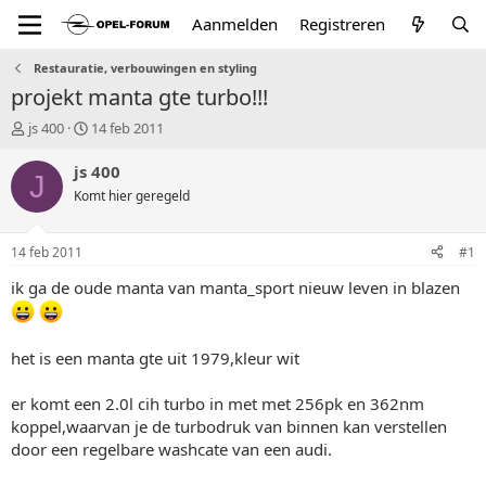
Aanmelden
Registreren
Restauratie, verbouwingen en styling
projekt manta gte turbo!!!
T
S
js 400
14 feb 2011
o
t
p
a
js 400
J
i
r
Komt hier geregeld
c
t
s
d
t
a
14 feb 2011
#1
a
t
r
u
ik ga de oude manta van manta_sport nieuw leven in blazen
t
m
e
r
het is een manta gte uit 1979,kleur wit
er komt een 2.0l cih turbo in met met 256pk en 362nm
koppel,waarvan je de turbodruk van binnen kan verstellen
door een regelbare washcate van een audi.