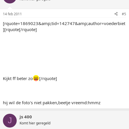
14 feb 2011
#5
[rquote=1869023&amp;tid=142747&amp;author=voederbiet
][rquote[/rquote]
Kijkt ff beter zo
[/rquote]
hij wil de foto's niet pakken,beetje vreemd:hmmz
js 400
J
Komt hier geregeld