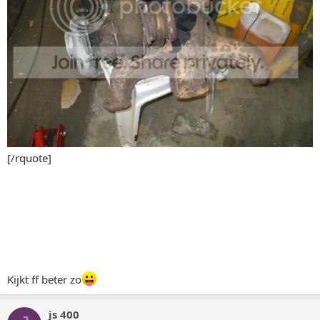
[/rquote]
Kijkt ff beter zo
js 400