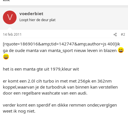
voederbiet
V
Loopt hier de deur plat
14 feb 2011
#2
[rquote=1869016&amp;tid=142747&amp;author=js 400]ik
ga de oude manta van manta_sport nieuw leven in blazen
het is een manta gte uit 1979,kleur wit
er komt een 2.0l cih turbo in met met 256pk en 362nm
koppel,waarvan je de turbodruk van binnen kan verstellen
door een regelbare washcate van een audi.
verder komt een sperdif en dikke remmen onder,verglgen
weet ik nog niet.