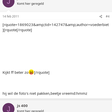
J
Komt hier geregeld
14 feb 2011
#4
[rquote=1869023&amp;tid=142747&amp;author=voederbiet
][rquote[/rquote]
Kijkt ff beter zo
[/rquote]
hij wil de foto's niet pakken,beetje vreemd:hmmz
js 400
J
Komt hier geregeld