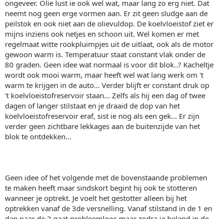
ongeveer. Olie lust ie ook wel wat, maar lang zo erg niet. Dat
neemt nog geen erge vormen aan. Er zit geen sludge aan de
peilstok en ook niet aan de olievuldop. De koelvloeistof ziet er
mijns inziens ook netjes en schoon uit. Wel komen er met
regelmaat witte rookpluimpjes uit de uitlaat, ook als de motor
gewoon warm is. Temperatuur staat constant vlak onder de
80 graden. Geen idee wat normaal is voor dit blok..? Kacheltje
wordt ook mooi warm, maar heeft wel wat lang werk om 't
warm te krijgen in de auto... Verder blijft er constant druk op
't koelvloeistofreservoir staan... Zelfs als hij een dag of twee
dagen of langer stilstaat en je draaid de dop van het
koelvloeistofreservoir eraf, sist ie nog als een gek... Er zijn
verder geen zichtbare lekkages aan de buitenzijde van het
blok te ontdekken...
Geen idee of het volgende met de bovenstaande problemen
te maken heeft maar sindskort begint hij ook te stotteren
wanneer je optrekt. Je voelt het gestotter alleen bij het
optrekken vanaf de 3de versnelling. Vanaf stilstand in de 1 en
dan naar de 2 gaat probleemloos maar zodra je beland in de