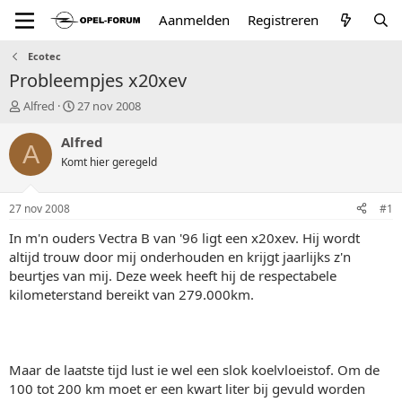
Aanmelden
Registreren
Ecotec
Probleempjes x20xev
T
S
Alfred
27 nov 2008
o
t
p
a
Alfred
A
i
r
Komt hier geregeld
c
t
s
d
t
a
27 nov 2008
#1
a
t
r
u
In m'n ouders Vectra B van '96 ligt een x20xev. Hij wordt
t
m
altijd trouw door mij onderhouden en krijgt jaarlijks z'n
e
beurtjes van mij. Deze week heeft hij de respectabele
r
kilometerstand bereikt van 279.000km.
Maar de laatste tijd lust ie wel een slok koelvloeistof. Om de
100 tot 200 km moet er een kwart liter bij gevuld worden