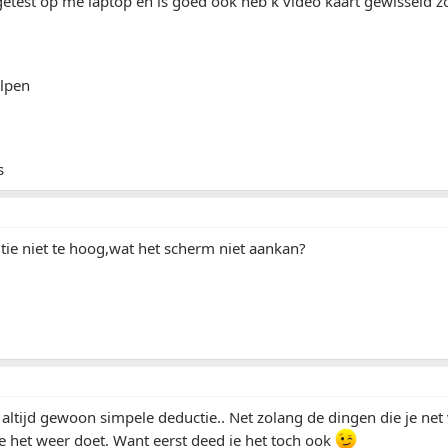
etest op me laptop en is goed ook heb k video kaart gewisseld z
elpen
s
utie niet te hoog,wat het scherm niet aankan?
t altijd gewoon simpele deductie.. Net zolang de dingen die je net
e het weer doet. Want eerst deed ie het toch ook