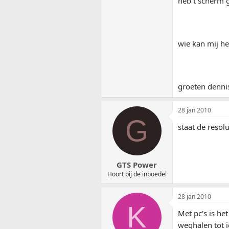
heb t scherm g
wie kan mij h
groeten denni
28 jan 2010
G
staat de resol
GTS Power
Hoort bij de inboedel
28 jan 2010
K
Met pc's is he
weghalen tot i