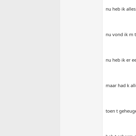
nu heb ik alle
nu vond ik m 
nu heb ik er e
maar had k all
toen t geheug