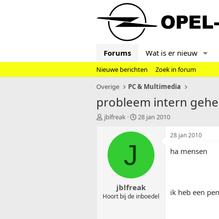
Forums
Wat is er nieuw
Nieuwe berichten
Zoek in forum
Overige
PC & Multimedia
probleem intern geh
T
S
jblfreak
28 jan 2010
o
t
p
a
28 jan 2010
i
r
J
ha mensen
c
t
s
d
t
a
a
t
jblfreak
r
u
ik heb een pe
t
m
Hoort bij de inboedel
e
r