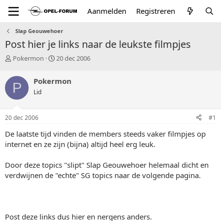
Aanmelden
Registreren
Slap Geouwehoer
Post hier je links naar de leukste filmpjes
T
S
Pokermon
20 dec 2006
o
t
p
a
Pokermon
P
i
r
Lid
c
t
s
d
t
a
20 dec 2006
#1
a
t
r
u
De laatste tijd vinden de members steeds vaker filmpjes op
t
m
internet en ze zijn (bijna) altijd heel erg leuk.
e
r
Door deze topics "slipt" Slap Geouwehoer helemaal dicht en
verdwijnen de "echte" SG topics naar de volgende pagina.
Post deze links dus hier en nergens anders.