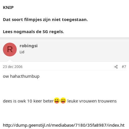
KNIP
Dat soort filmpjes zijn niet toegestaan.
Lees nogmaals de SG regels.
robingsi
R
Lid
23 dec 2006
#7
ow haha:thumbup
dees is owk 10 keer beter
leuke vrouwen trouwens
http://dump.geenstijl.nl/mediabase/7180/35fa8987/index.ht