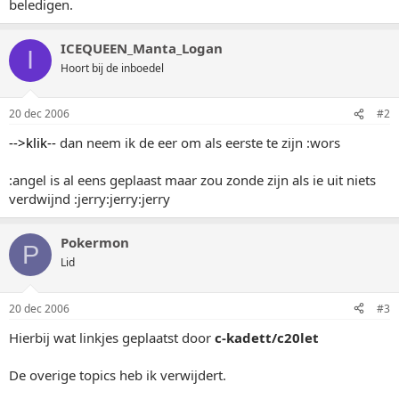
beledigen.
ICEQUEEN_Manta_Logan
I
Hoort bij de inboedel
20 dec 2006
#2
-->klik--
dan neem ik de eer om als eerste te zijn :wors
:angel is al eens geplaast maar zou zonde zijn als ie uit niets
verdwijnd :jerry:jerry:jerry
Pokermon
P
Lid
20 dec 2006
#3
Hierbij wat linkjes geplaatst door
c-kadett/c20let
De overige topics heb ik verwijdert.