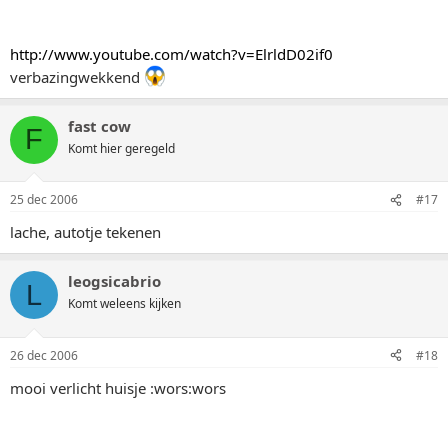
http://www.youtube.com/watch?v=ElrldD02if0
verbazingwekkend
fast cow
F
Komt hier geregeld
25 dec 2006
#17
lache, autotje tekenen
leogsicabrio
L
Komt weleens kijken
26 dec 2006
#18
mooi verlicht huisje :wors:wors