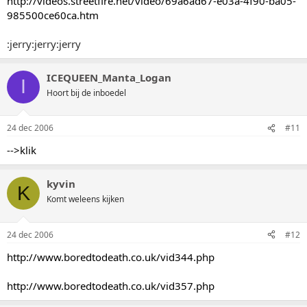
http://videos.streetfire.net/video/69a6ad67-e03a-4f90-ba05-
985500ce60ca.htm
:jerry:jerry:jerry
ICEQUEEN_Manta_Logan
I
Hoort bij de inboedel
24 dec 2006
#11
-->klik
kyvin
K
Komt weleens kijken
24 dec 2006
#12
http://www.boredtodeath.co.uk/vid344.php
http://www.boredtodeath.co.uk/vid357.php