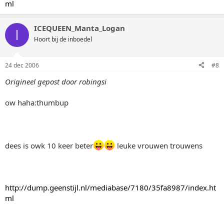
ml
ICEQUEEN_Manta_Logan
I
Hoort bij de inboedel
24 dec 2006
#8
Origineel gepost door robingsi
ow haha:thumbup
dees is owk 10 keer beter
leuke vrouwen trouwens
http://dump.geenstijl.nl/mediabase/7180/35fa8987/index.ht
ml