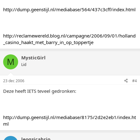
http://dump.geenstijl.nl/mediabase/564/437c3cff/index.html
http://reclamewereld.blog.nl/campagne/2006/09/01/holland
_casino_haakt_met_barry_in_op_toppertje
MysticGirl
M
Lid
23 dec 2006
#4
Deze heeft IETS teveel gedronken:
http://dump.geenstijl.nl/mediabase/8175/2d2e2eb1/index.ht
ml
leogsicabrio