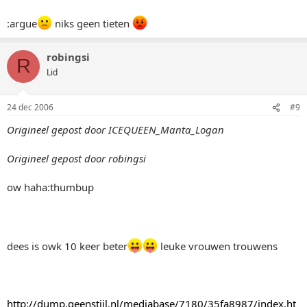
:argue
niks geen tieten
robingsi
R
Lid
24 dec 2006
#9
Origineel gepost door ICEQUEEN_Manta_Logan
Origineel gepost door robingsi
ow haha:thumbup
dees is owk 10 keer beter
leuke vrouwen trouwens
http://dump.geenstijl.nl/mediabase/7180/35fa8987/index.ht