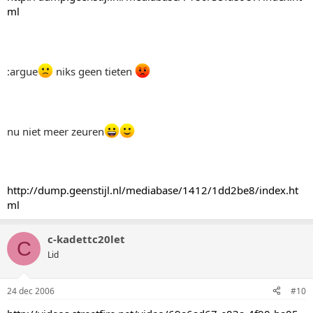
ml
:argue
niks geen tieten
nu niet meer zeuren
http://dump.geenstijl.nl/mediabase/1412/1dd2be8/index.ht
ml
c-kadettc20let
C
Lid
24 dec 2006
#10