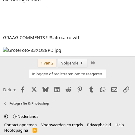
GRAAG COMMENTS !!!!!:afro:afro:wtf
Laatste
1 van 2
Volgende
Inloggen of registreren om te reageren.
Facebook
X (Twitter)
Bluesky
LinkedIn
Reddit
Pinterest
Tumblr
WhatsApp
E-mail
Li
Delen:
Fotografie & Photoshop
Nederlands
Contact opnemen
Voorwaarden en regels
Privacybeleid
Help
Hoofdpagina
R
S