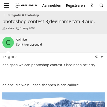
Aanmelden
Registreren
Fotografie & Photoshop
photoshop contest 3,deelname t/m 9 aug.
T
S
calike
1 aug 2008
o
t
p
a
calike
C
i
r
Komt hier geregeld
c
t
s
d
t
a
1 aug 2008
#1
a
t
r
u
dan gaan we aan photoshop contest 3 beginnen he:jerry
t
m
e
r
de opel die we nu gaan shoppen is een calibra: