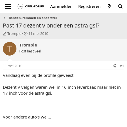
Aanmelden
Registreren
Banden, remmen en onderstel
Past 17 dezent v onder een astra gsi?
T
S
Trompie
11 mei 2010
o
t
p
a
Trompie
T
i
r
Post best veel
c
t
s
d
t
a
11 mei 2010
#1
a
t
r
u
Vandaag even bij de profile geweest.
t
m
e
Dezent V velgen waren wel in 16 inch leverbaar, maar niet in
r
17 inch voor de astra gsi.
Voor andere auto's wel...