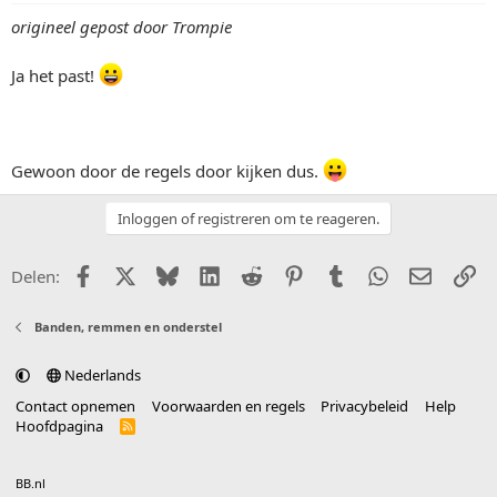
origineel gepost door Trompie
Ja het past!
Gewoon door de regels door kijken dus.
Inloggen of registreren om te reageren.
Facebook
X (Twitter)
Bluesky
LinkedIn
Reddit
Pinterest
Tumblr
WhatsApp
E-mail
Li
Delen:
Banden, remmen en onderstel
Nederlands
Contact opnemen
Voorwaarden en regels
Privacybeleid
Help
Hoofdpagina
R
S
S
®
Community platform by XenForo
© 2010-2025 XenForo Ltd.
vertaald door
BB.nl