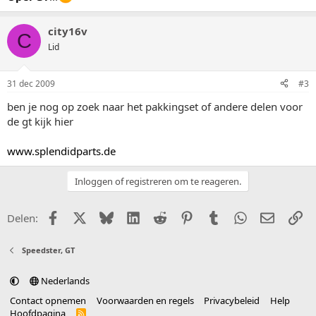
city16v
C
Lid
31 dec 2009
#3
ben je nog op zoek naar het pakkingset of andere delen voor
de gt kijk hier
www.splendidparts.de
Inloggen of registreren om te reageren.
Facebook
X (Twitter)
Bluesky
LinkedIn
Reddit
Pinterest
Tumblr
WhatsApp
E-mail
Li
Delen:
Speedster, GT
Nederlands
Contact opnemen
Voorwaarden en regels
Privacybeleid
Help
Hoofdpagina
R