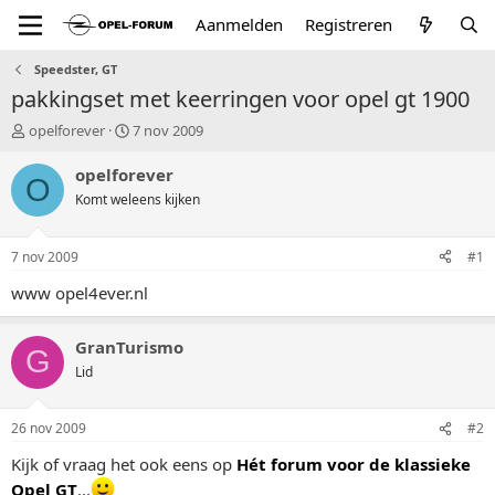
Aanmelden
Registreren
Speedster, GT
pakkingset met keerringen voor opel gt 1900
T
S
opelforever
7 nov 2009
o
t
p
a
opelforever
O
i
r
Komt weleens kijken
c
t
s
d
t
a
7 nov 2009
#1
a
t
r
u
www opel4ever.nl
t
m
e
GranTurismo
r
G
Lid
26 nov 2009
#2
Kijk of vraag het ook eens op
Hét forum voor de klassieke
Opel GT
...