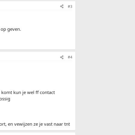
#3
d op geven.
#4
 komt kun je wel ff contact
ossig
rt, en vewijzen ze je vast naar tnt