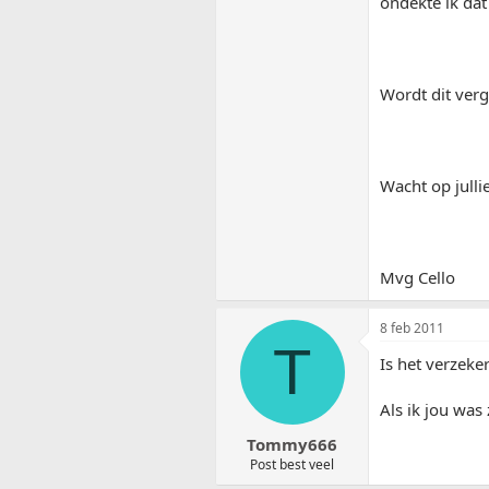
ondekte ik da
Wordt dit ver
Wacht op jullie
Mvg Cello
8 feb 2011
T
Is het verzeke
Als ik jou was
Tommy666
Post best veel