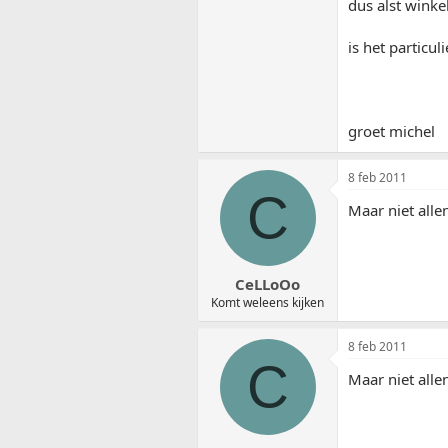
dus alst winkel
is het particu
groet michel
8 feb 2011
C
Maar niet alle
CeLLoOo
Komt weleens kijken
8 feb 2011
C
Maar niet alle