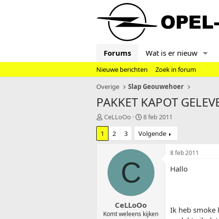
Forums
Wat is er nieuw
Nieuwe berichten
Zoek in forum
Overige
Slap Geouwehoer
PAKKET KAPOT GELEV
T
S
CeLLoOo
8 feb 2011
o
t
1
2
3
Volgende
p
a
i
r
c
t
8 feb 2011
s
d
C
Hallo
t
a
a
t
r
u
t
m
CeLLoOo
e
Ik heb smoke k
r
Komt weleens kijken