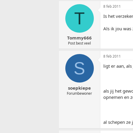
8 feb 2011
T
Is het verzeke
Als ik jou was
Tommy666
Post best veel
8 feb 2011
S
ligt er aan, a
soepkiepe
als jij het ge
Forumbewoner
opnemen en ze
al schepen ze 