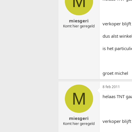
M
miesgeri
verkoper blijf
Komt hier geregeld
dus alst winkel
is het particu
groet michel
8 feb 2011
M
helaas TNT gaa
miesgeri
verkoper blijf
Komt hier geregeld