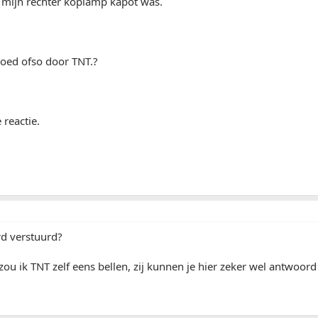
t mijn rechter koplamp kapot was.
goed ofso door TNT.?
 reactie.
rd verstuurd?
 zou ik TNT zelf eens bellen, zij kunnen je hier zeker wel antwoor