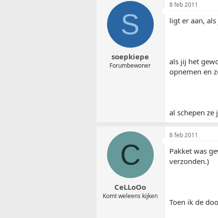
8 feb 2011
S
ligt er aan, a
soepkiepe
als jij het ge
Forumbewoner
opnemen en ze
al schepen ze 
8 feb 2011
C
Pakket was gew
verzonden.)
CeLLoOo
Komt weleens kijken
Toen ik de doo