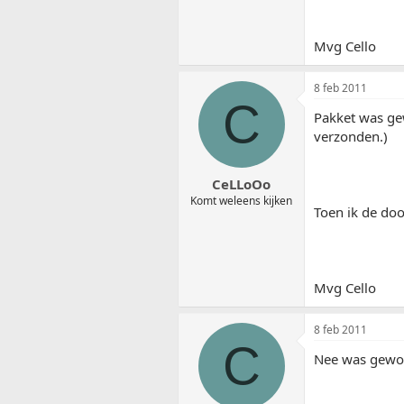
Mvg Cello
8 feb 2011
C
Pakket was gew
verzonden.)
CeLLoOo
Komt weleens kijken
Toen ik de doo
Mvg Cello
8 feb 2011
C
Nee was gewo