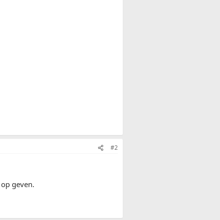
#2
d op geven.