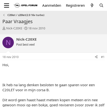
Aanmelden
Registreren
C20let / z20let(2.0 16v turbo)
Paar Vraagjes
T
S
Nick-C20XE
18 nov 2010
o
t
p
a
Nick-C20XE
N
i
r
Post best veel
c
t
s
d
t
a
18 nov 2010
#1
a
t
r
u
Hoi,
t
m
e
r
Ik heb na lang denken besloten te gaan sparen voor een
C20LET voor in mijn corsa B.
Dit word geen haast haast meteen kopen meteen erin nee
gewoon mooi op een bokje, goed reviseren (voor zover ik zelf