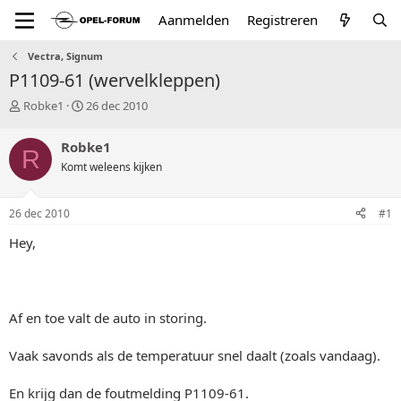
Aanmelden
Registreren
Vectra, Signum
P1109-61 (wervelkleppen)
T
S
Robke1
26 dec 2010
o
t
p
a
Robke1
R
i
r
Komt weleens kijken
c
t
s
d
t
a
26 dec 2010
#1
a
t
r
u
Hey,
t
m
e
r
Af en toe valt de auto in storing.
Vaak savonds als de temperatuur snel daalt (zoals vandaag).
En krijg dan de foutmelding P1109-61.