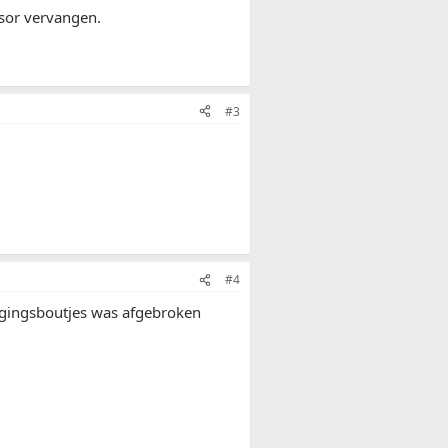
nsor vervangen.
#3
#4
igingsboutjes was afgebroken