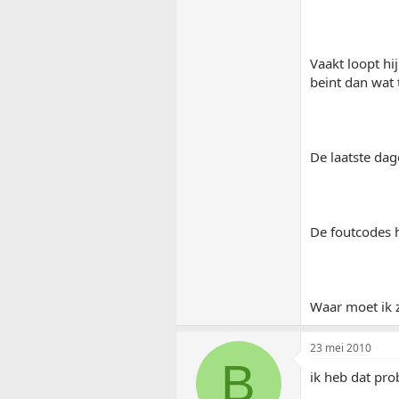
Vaakt loopt h
beint dan wat
De laatste dag
De foutcodes h
Waar moet ik 
23 mei 2010
B
ik heb dat pr