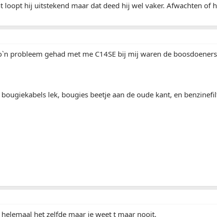
loopt hij uitstekend maar dat deed hij wel vaker. Afwachten of h
zo`n probleem gehad met me C14SE bij mij waren de boosdoeners
2 bougiekabels lek, bougies beetje aan de oude kant, en benzinefi
 helemaal het zelfde maar je weet t maar nooit.