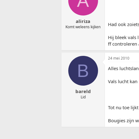
A
aliriza
Had ook zoiet
Komt weleens kijken
Hij bleek vals 
ff controleren
24 mei 2010
B
Alles luchtsla
Vals lucht kan
bareld
Lid
Tot nu toe lijk
Bougies zijn w