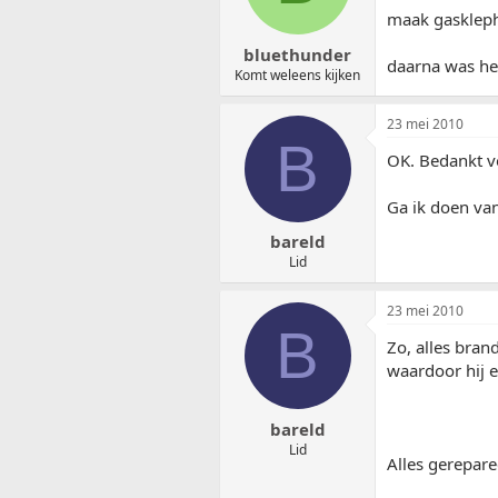
maak gaskleph
bluethunder
daarna was het
Komt weleens kijken
23 mei 2010
B
OK. Bedankt vo
Ga ik doen va
bareld
Lid
23 mei 2010
B
Zo, alles bra
waardoor hij e
bareld
Lid
Alles gerepar