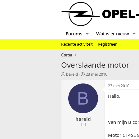
Forums
Wat is er nieuw
Recente activiteit
Registreer
Corsa
Overslaande motor
T
S
bareld
23 mei 2010
o
t
p
a
23 mei 2010
i
r
B
Hallo,
c
t
s
d
t
a
a
t
bareld
r
u
Van mijn B cor
t
m
Lid
e
Motor C14SE 8
r