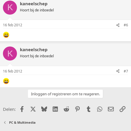
kaneelschep
K
Hoort bij de inboedel
16 feb 2012
#6
kaneelschep
K
Hoort bij de inboedel
16 feb 2012
#7
Inloggen of registreren om te reageren.
Facebook
X (Twitter)
Bluesky
LinkedIn
Reddit
Pinterest
Tumblr
WhatsApp
E-mail
Li
Delen:
PC & Multimedia