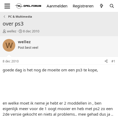
Aanmelden
Registreren
PC & Multimedia
over ps3
T
S
wellez
8 dec 2010
o
t
p
a
wellez
W
i
r
Post best veel
c
t
s
d
t
a
8 dec 2010
#1
a
t
r
u
goede dag is het nog de moeite om een ps3 te kope,
t
m
e
r
en welke moet ik neme je hebt er 2 moddellen in , ben
eigenlijk meer voor de 1 oogt mooier en heb met ps2 zo een
2de versie gekocht en niets al problems.. mee gehad dus ja ..