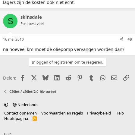
lagers zijn de kosten ook niet echt.
skinsdale
S
Post best veel
16 mei 2010
#9
na hoeveel km moet de oliepomp vervangen worden dan?
Inloggen of registreren om te reageren.
Facebook
X (Twitter)
Bluesky
LinkedIn
Reddit
Pinterest
Tumblr
WhatsApp
E-mail
Li
Delen:
C20let / z20let(2.0 16v turbo)
Nederlands
Contact opnemen
Voorwaarden en regels
Privacybeleid
Help
Hoofdpagina
R
S
S
®
Community platform by XenForo
© 2010-2025 XenForo Ltd.
vertaald door
BB.nl