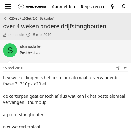
Aanmelden
Registreren
C20let / z20let(2.0 16v turbo)
over 4 weken andere drijfstangbouten
T
S
skinsdale
15 mei 2010
o
t
p
a
skinsdale
S
i
r
Post best veel
c
t
s
d
t
a
15 mei 2010
#1
a
t
r
u
hey welke dingen is het beste om alemaal te vervangenbij
t
m
fhase 3. 310pk c20let
e
r
de carterpan gaat er toch af dus wat kan ik het beste alemaal
vervangen..:thumbup
arp drijfstangbouten
nieuwe carterplaat