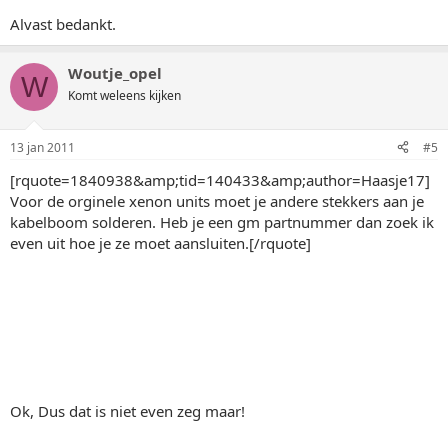
Alvast bedankt.
Woutje_opel
W
Komt weleens kijken
13 jan 2011
#5
[rquote=1840938&amp;tid=140433&amp;author=Haasje17]
Voor de orginele xenon units moet je andere stekkers aan je
kabelboom solderen. Heb je een gm partnummer dan zoek ik
even uit hoe je ze moet aansluiten.[/rquote]
Ok, Dus dat is niet even zeg maar!