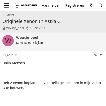
Aanmelden
Registreren
Astra
Originele Xenon In Astra G
T
S
Woutje_opel
13 jan 2011
o
t
p
a
Woutje_opel
W
i
r
Komt weleens kijken
c
t
s
d
t
a
13 jan 2011
#1
a
t
r
u
Hallo Mensen,
t
m
e
r
Heb 2 xenon koplampen van Hella gekocht om in mijn Astra
G te bouwen,