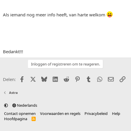
Als iemand nog meer info heeft, van harte welkom
Bedankt!!!
Inloggen of registreren om te reageren.
Facebook
X (Twitter)
Bluesky
LinkedIn
Reddit
Pinterest
Tumblr
WhatsApp
E-mail
Li
Delen:
Astra
Nederlands
Contact opnemen
Voorwaarden en regels
Privacybeleid
Help
Hoofdpagina
R
S
S
®
Community platform by XenForo
© 2010-2025 XenForo Ltd.
vertaald door