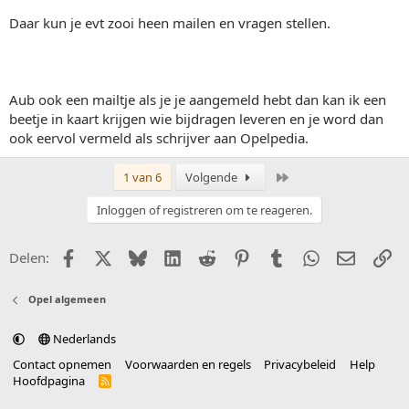
Daar kun je evt zooi heen mailen en vragen stellen.
Aub ook een mailtje als je je aangemeld hebt dan kan ik een
beetje in kaart krijgen wie bijdragen leveren en je word dan
ook eervol vermeld als schrijver aan Opelpedia.
Laatste
1 van 6
Volgende
Inloggen of registreren om te reageren.
Facebook
X (Twitter)
Bluesky
LinkedIn
Reddit
Pinterest
Tumblr
WhatsApp
E-mail
Li
Delen:
Opel algemeen
Nederlands
Contact opnemen
Voorwaarden en regels
Privacybeleid
Help
Hoofdpagina
R
S
S