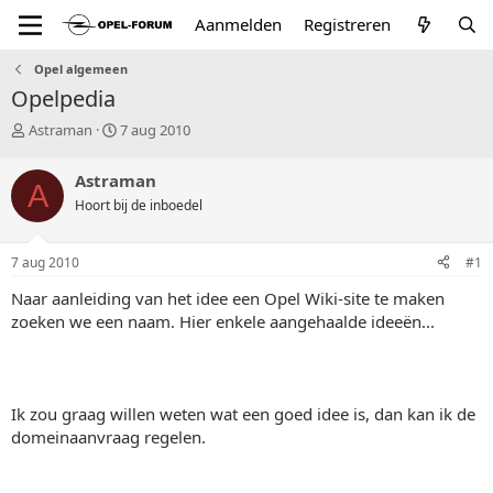
Aanmelden
Registreren
Opel algemeen
Opelpedia
T
S
Astraman
7 aug 2010
o
t
p
a
Astraman
A
i
r
Hoort bij de inboedel
c
t
s
d
t
a
7 aug 2010
#1
a
t
r
u
Naar aanleiding van het idee een Opel Wiki-site te maken
t
m
zoeken we een naam. Hier enkele aangehaalde ideeën...
e
r
Ik zou graag willen weten wat een goed idee is, dan kan ik de
domeinaanvraag regelen.