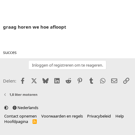
graag horen we hoe afloopt
succes
Inloggen of registreren om te reageren.
Facebook
X (Twitter)
Bluesky
LinkedIn
Reddit
Pinterest
Tumblr
WhatsApp
E-mail
Li
Delen:
1,8 liter motoren
Nederlands
Contact opnemen
Voorwaarden en regels
Privacybeleid
Help
Hoofdpagina
R
S
S
®
Community platform by XenForo
© 2010-2025 XenForo Ltd.
vertaald door