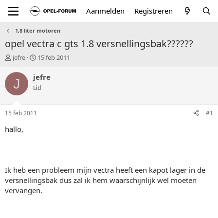
Aanmelden
Registreren
1,8 liter motoren
opel vectra c gts 1.8 versnellingsbak??????
T
S
jefre
15 feb 2011
o
t
p
a
jefre
J
i
r
Lid
c
t
s
d
t
a
15 feb 2011
#1
a
t
r
u
hallo,
t
m
e
r
Ik heb een probleem mijn vectra heeft een kapot lager in de
versnellingsbak dus zal ik hem waarschijnlijk wel moeten
vervangen.