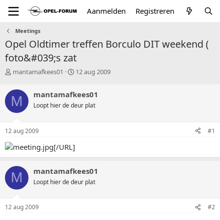
Aanmelden
Registreren
Meetings
Opel Oldtimer treffen Borculo DIT weekend (
foto&#039;s zat
T
S
mantamafkees01
12 aug 2009
o
t
p
a
mantamafkees01
M
i
r
Loopt hier de deur plat
c
t
s
d
t
a
12 aug 2009
#1
a
t
r
u
[/URL]
t
m
e
r
mantamafkees01
M
Loopt hier de deur plat
12 aug 2009
#2