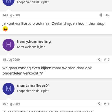
Loopt hier de deur plat
14 aug 2009
#9
Je kunt via Borculo ook naar Zeeland rijden hoor. :thumbup
henry.kummeling
H
Komt weleens kijken
15 aug 2009
#10
we gaan zondag even kijken maar worden daar ook
onderdelen verkocht ??
mantamafkees01
M
Loopt hier de deur plat
15 aug 2009
#11
Ja, een beetje. Is nooit zo veel en meestal veel voor C