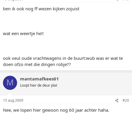
ben ik ook nog ff wezen kijken zojuist
wat een weertje he!!
ook veul oude vrachtwagens in de buurt:wub was er wat te
doen ofzo met die dingen robje??
mantamafkees01
M
Loopt hier de deur plat
15 aug 2009
#20
Nee, we lopen hier gewoon nog 60 jaar achter haha.