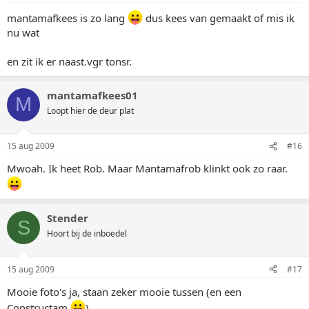
mantamafkees is zo lang
dus kees van gemaakt of mis ik
nu wat
en zit ik er naast.vgr tonsr.
mantamafkees01
M
Loopt hier de deur plat
15 aug 2009
#16
Mwoah. Ik heet Rob. Maar Mantamafrob klinkt ook zo raar.
Stender
S
Hoort bij de inboedel
15 aug 2009
#17
Mooie foto's ja, staan zeker mooie tussen (en een
Constructam
)