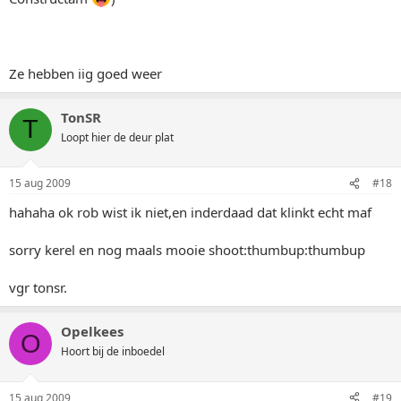
Ze hebben iig goed weer
TonSR
T
Loopt hier de deur plat
15 aug 2009
#18
hahaha ok rob wist ik niet,en inderdaad dat klinkt echt maf
sorry kerel en nog maals mooie shoot:thumbup:thumbup
vgr tonsr.
Opelkees
O
Hoort bij de inboedel
15 aug 2009
#19