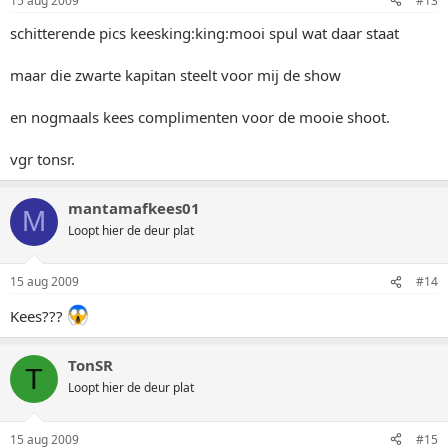
15 aug 2009
#13
schitterende pics keesking:king:mooi spul wat daar staat
maar die zwarte kapitan steelt voor mij de show
en nogmaals kees complimenten voor de mooie shoot.
vgr tonsr.
mantamafkees01
M
Loopt hier de deur plat
15 aug 2009
#14
Kees???
TonSR
T
Loopt hier de deur plat
15 aug 2009
#15