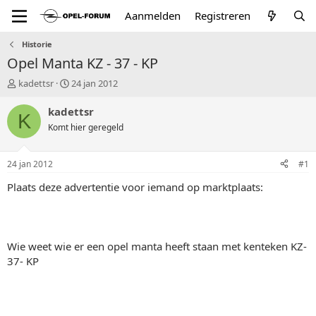
Aanmelden
Registreren
Historie
Opel Manta KZ - 37 - KP
T
S
kadettsr
24 jan 2012
o
t
p
a
kadettsr
K
i
r
Komt hier geregeld
c
t
s
d
t
a
24 jan 2012
#1
a
t
r
u
Plaats deze advertentie voor iemand op marktplaats:
t
m
e
r
Wie weet wie er een opel manta heeft staan met kenteken KZ-
37- KP