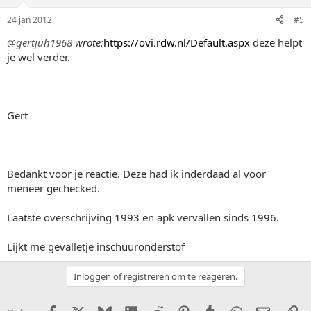
24 jan 2012
#5
@gertjuh1968
wrote:
https://ovi.rdw.nl/Default.aspx
deze helpt
je wel verder.
Gert
Bedankt voor je reactie. Deze had ik inderdaad al voor
meneer gechecked.
Laatste overschrijving 1993 en apk vervallen sinds 1996.
Lijkt me gevalletje inschuuronderstof
Inloggen of registreren om te reageren.
Facebook
X (Twitter)
Bluesky
LinkedIn
Reddit
Pinterest
Tumblr
WhatsApp
E-mail
Li