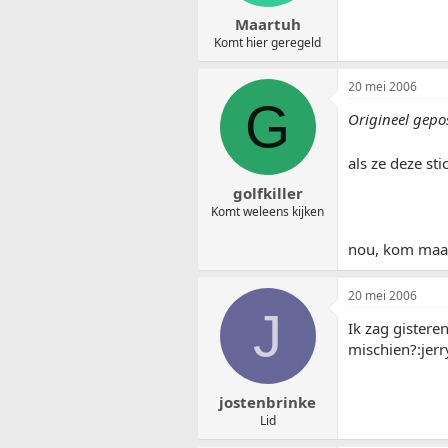
Maartuh
Komt hier geregeld
20 mei 2006
G
Origineel gep
als ze deze st
golfkiller
Komt weleens kijken
nou, kom maar 
20 mei 2006
J
Ik zag gistere
mischien?:jerr
jostenbrinke
Lid