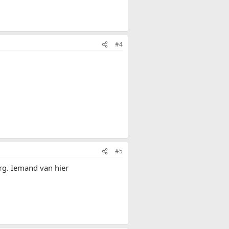
#4
#5
erg. Iemand van hier