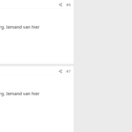
#6
erg. Iemand van hier
#7
erg. Iemand van hier