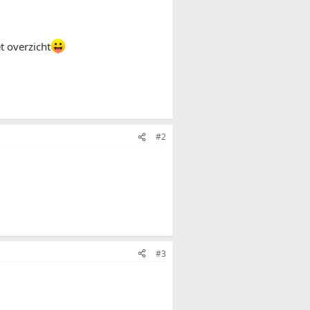
t overzicht
#2
#3