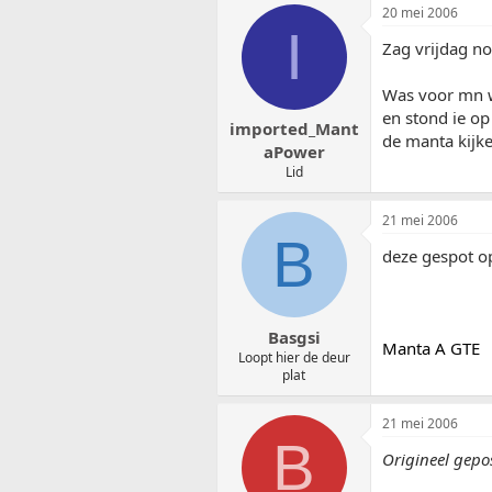
20 mei 2006
I
Zag vrijdag no
Was voor mn w
en stond ie o
imported_Mant
de manta kijk
aPower
Lid
21 mei 2006
B
deze gespot o
Basgsi
Manta A GTE
Loopt hier de deur
plat
21 mei 2006
B
Origineel gepo