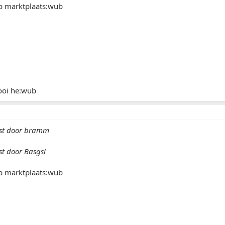
p marktplaats:wub
mooi he:wub
ost door bramm
st door Basgsi
p marktplaats:wub