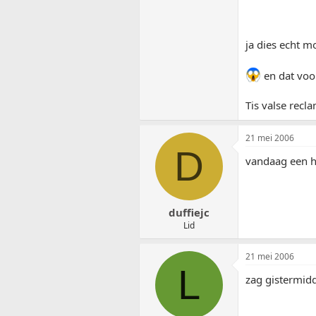
ja dies echt 
en dat voor
Tis valse recl
21 mei 2006
D
vandaag een ho
duffiejc
Lid
21 mei 2006
L
zag gistermidd