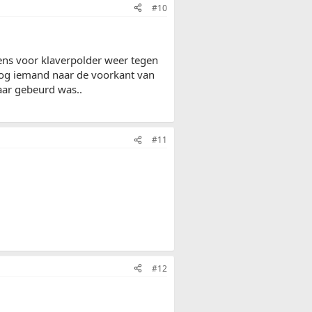
#10
ns voor klaverpolder weer tegen
nog iemand naar de voorkant van
aar gebeurd was..
#11
#12