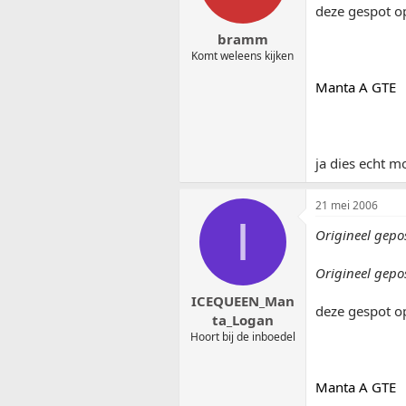
deze gespot o
bramm
Komt weleens kijken
Manta A GTE
ja dies echt 
21 mei 2006
I
Origineel gep
Origineel gepo
ICEQUEEN_Man
deze gespot o
ta_Logan
Hoort bij de inboedel
Manta A GTE