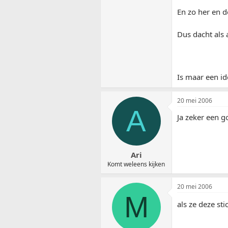
En zo her en d
Dus dacht als 
Is maar een id
20 mei 2006
A
Ja zeker een g
Ari
Komt weleens kijken
20 mei 2006
M
als ze deze st