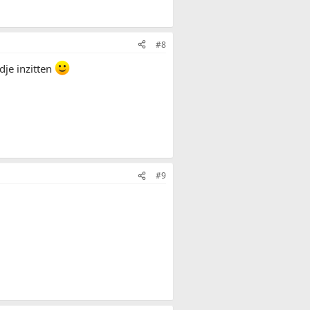
#8
je inzitten
#9