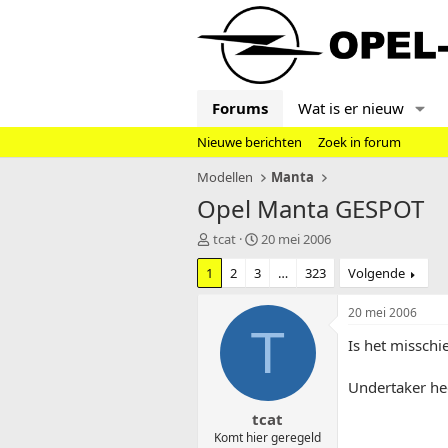
Forums
Wat is er nieuw
Nieuwe berichten
Zoek in forum
Modellen
Manta
Opel Manta GESPOT
T
S
tcat
20 mei 2006
o
t
1
2
3
…
323
Volgende
p
a
i
r
c
t
20 mei 2006
s
d
T
Is het misschi
t
a
a
t
r
u
Undertaker hee
t
m
tcat
e
r
Komt hier geregeld