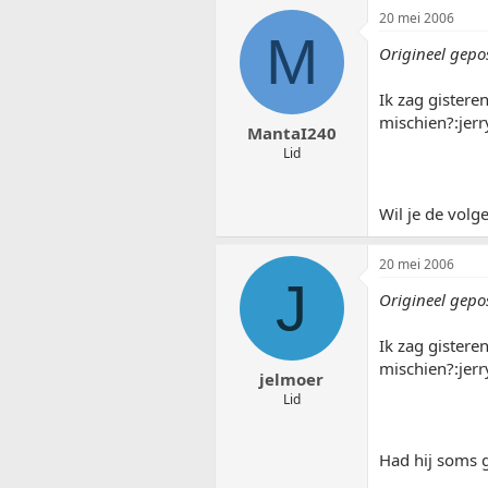
20 mei 2006
M
Origineel gepo
Ik zag gistere
mischien?:jerr
MantaI240
Lid
Wil je de volge
20 mei 2006
J
Origineel gepo
Ik zag gistere
mischien?:jerr
jelmoer
Lid
Had hij soms g