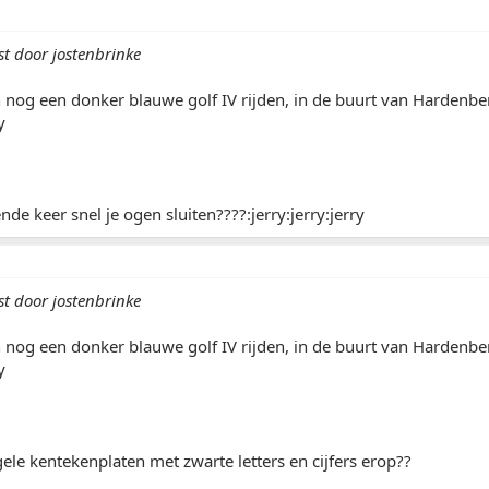
st door jostenbrinke
n nog een donker blauwe golf IV rijden, in de buurt van Hardenb
y
nde keer snel je ogen sluiten????:jerry:jerry:jerry
st door jostenbrinke
n nog een donker blauwe golf IV rijden, in de buurt van Hardenb
y
ele kentekenplaten met zwarte letters en cijfers erop??