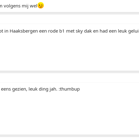
m volgens mij wel
t in Haaksbergen een rode b1 met sky dak en had een leuk geluid
 eens gezien, leuk ding jah. :thumbup