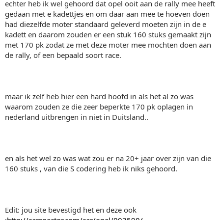
echter heb ik wel gehoord dat opel ooit aan de rally mee heeft
gedaan met e kadettjes en om daar aan mee te hoeven doen
had diezelfde moter standaard geleverd moeten zijn in de e
kadett en daarom zouden er een stuk 160 stuks gemaakt zijn
met 170 pk zodat ze met deze moter mee mochten doen aan
de rally, of een bepaald soort race.
maar ik zelf heb hier een hard hoofd in als het al zo was
waarom zouden ze die zeer beperkte 170 pk oplagen in
nederland uitbrengen in niet in Duitsland..
en als het wel zo was wat zou er na 20+ jaar over zijn van die
160 stuks , van die S codering heb ik niks gehoord.
Edit: jou site bevestigd het en deze ook
:
http://carspector.com/car/opel/003590/