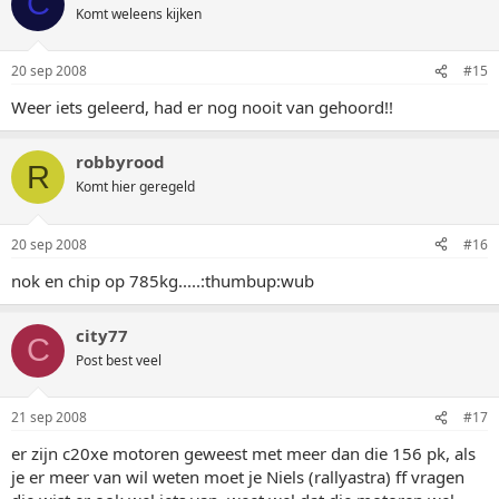
C
Komt weleens kijken
20 sep 2008
#15
Weer iets geleerd, had er nog nooit van gehoord!!
robbyrood
R
Komt hier geregeld
20 sep 2008
#16
nok en chip op 785kg.....:thumbup:wub
city77
C
Post best veel
21 sep 2008
#17
er zijn c20xe motoren geweest met meer dan die 156 pk, als
je er meer van wil weten moet je Niels (rallyastra) ff vragen