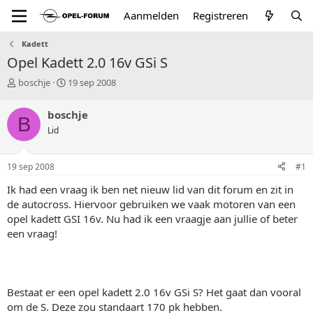
Aanmelden
Registreren
Kadett
Opel Kadett 2.0 16v GSi S
T
S
boschje
19 sep 2008
o
t
p
a
boschje
B
i
r
Lid
c
t
s
d
t
a
19 sep 2008
#1
a
t
r
u
Ik had een vraag ik ben net nieuw lid van dit forum en zit in
t
m
de autocross. Hiervoor gebruiken we vaak motoren van een
e
opel kadett GSI 16v. Nu had ik een vraagje aan jullie of beter
r
een vraag!
Bestaat er een opel kadett 2.0 16v GSi S? Het gaat dan vooral
om de S. Deze zou standaart 170 pk hebben.