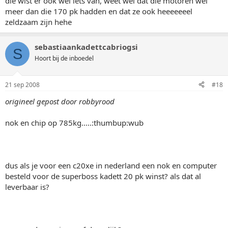
die wist er ook wel iets van, weet wel dat die motoren wel
meer dan die 170 pk hadden en dat ze ook heeeeeeel
zeldzaam zijn hehe
sebastiaankadettcabriogsi
S
Hoort bij de inboedel
21 sep 2008
#18
origineel gepost door robbyrood
nok en chip op 785kg.....:thumbup:wub
dus als je voor een c20xe in nederland een nok en computer
besteld voor de superboss kadett 20 pk winst? als dat al
leverbaar is?