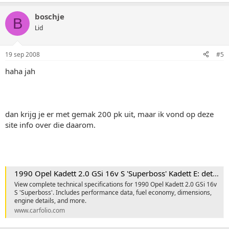
boschje
B
Lid
19 sep 2008
#5
haha jah
dan krijg je er met gemak 200 pk uit, maar ik vond op deze
site info over die daarom.
1990 Opel Kadett 2.0 GSi 16v S 'Superboss' Kadett E: detailed specifications, performance and economy data
View complete technical specifications for 1990 Opel Kadett 2.0 GSi 16v
S 'Superboss'. Includes performance data, fuel economy, dimensions,
engine details, and more.
www.carfolio.com