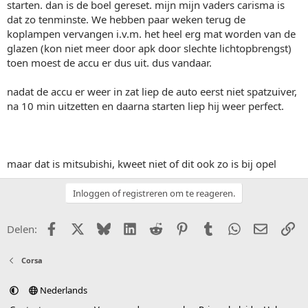
starten. dan is de boel gereset. mijn mijn vaders carisma is
dat zo tenminste. We hebben paar weken terug de
koplampen vervangen i.v.m. het heel erg mat worden van de
glazen (kon niet meer door apk door slechte lichtopbrengst)
toen moest de accu er dus uit. dus vandaar.
nadat de accu er weer in zat liep de auto eerst niet spatzuiver,
na 10 min uitzetten en daarna starten liep hij weer perfect.
maar dat is mitsubishi, kweet niet of dit ook zo is bij opel
Inloggen of registreren om te reageren.
Facebook
X (Twitter)
Bluesky
LinkedIn
Reddit
Pinterest
Tumblr
WhatsApp
E-mail
Li
Delen:
Corsa
Nederlands