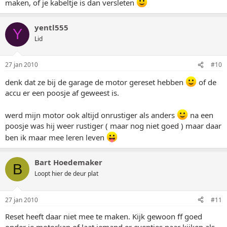
maken, of je kabeltje is dan versleten
yentl555
Y
Lid
27 jan 2010
#10
denk dat ze bij de garage de motor gereset hebben
of de
accu er een poosje af geweest is.
werd mijn motor ook altijd onrustiger als anders
na een
poosje was hij weer rustiger ( maar nog niet goed ) maar daar
ben ik maar mee leren leven
Bart Hoedemaker
B
Loopt hier de deur plat
27 jan 2010
#11
Reset heeft daar niet mee te maken. Kijk gewoon ff goed
onder je motorkap of laat iemand er eventjes naar kijken als