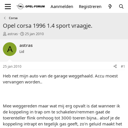
Aanmelden
Registreren
Corsa
Opel corsa 1996 1.4 sport vraagje.
T
S
astras
25 jan 2010
o
t
p
a
astras
A
i
r
Lid
c
t
s
d
t
a
25 jan 2010
#1
a
t
r
u
Heb net mijn auto van de garage weggehaald. Accu moest
t
m
vervangen worden..
e
r
Mee weggereden maar wat mij erg opvalt is dat wanneer ik
de koppeling in trap om te schakelen/remmen gaat de
toerenteller flink omhoog tot 3000 toeren bijna.. alsof je de
koppeling intrapt en tegelijk gas geeft, zo'n geluid maakt het