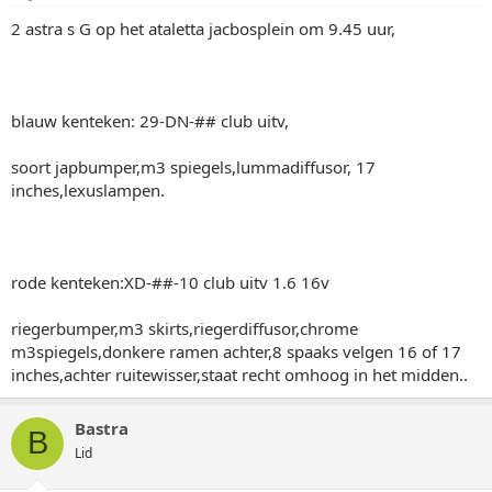
2 astra s G op het ataletta jacbosplein om 9.45 uur,
blauw kenteken: 29-DN-## club uitv,
soort japbumper,m3 spiegels,lummadiffusor, 17
inches,lexuslampen.
rode kenteken:XD-##-10 club uitv 1.6 16v
riegerbumper,m3 skirts,riegerdiffusor,chrome
m3spiegels,donkere ramen achter,8 spaaks velgen 16 of 17
inches,achter ruitewisser,staat recht omhoog in het midden..
Bastra
B
Lid