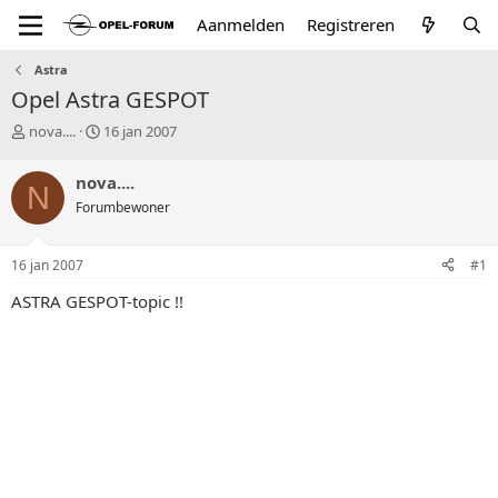
Aanmelden
Registreren
Astra
Opel Astra GESPOT
T
S
nova....
16 jan 2007
o
t
p
a
nova....
N
i
r
Forumbewoner
c
t
s
d
t
a
16 jan 2007
#1
a
t
r
u
ASTRA GESPOT-topic !!
t
m
e
r