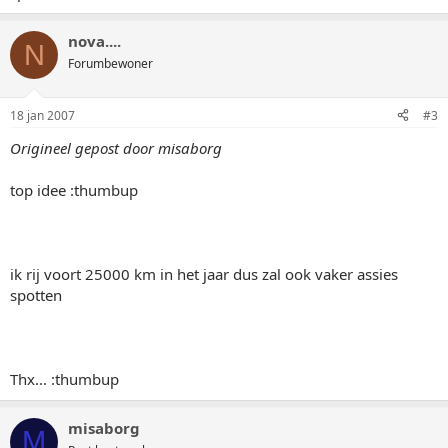
nova....
N
Forumbewoner
18 jan 2007
#3
Origineel gepost door misaborg
top idee :thumbup
ik rij voort 25000 km in het jaar dus zal ook vaker assies
spotten
Thx... :thumbup
misaborg
M