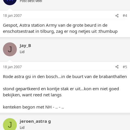
Post best veel
18 jan 2007
#4
Gespot, Astra station Army van de grote beurd in de
enschotsestraat in tilburg, zag er nog netjes uit :thumbup
Jay_B
J
Lid
18 jan 2007
#5
Rode astra gsi in den bosch...in de buurt van de brabanthallen
stond gepartkeerd en kontje stak er uit...kon em niet goed
bekijken, want reed net langs
kenteken begon met NH - .. - ..
jeroen_astra g
J
Lid