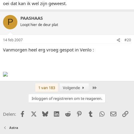
oei dat kan ik wel zijn geweest.
PAASHAAS
P
Loopt hier de deur plat
14 feb 2007
#20
Vanmorgen heel erg vroeg gespot in Venlo :
Laatste
1 van 183
Volgende
Inloggen of registreren om te reageren.
Facebook
X (Twitter)
Bluesky
LinkedIn
Reddit
Pinterest
Tumblr
WhatsApp
E-mail
Li
Delen:
Astra