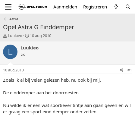
Aanmelden
Registreren
Astra
Opel Astra G Einddemper
T
S
Luukieo
10 aug 2010
o
t
p
a
Luukieo
L
i
r
Lid
c
t
s
d
t
a
10 aug 2010
#1
a
t
r
u
Zoals ik al bij velen gelezen heb, nu ook bij mij.
t
m
e
De einddemper aan het doorroesten.
r
Nu wilde ik er een wat sportiever tintje aan gaan geven en wil
er graag een sport eind demper onder zetten.