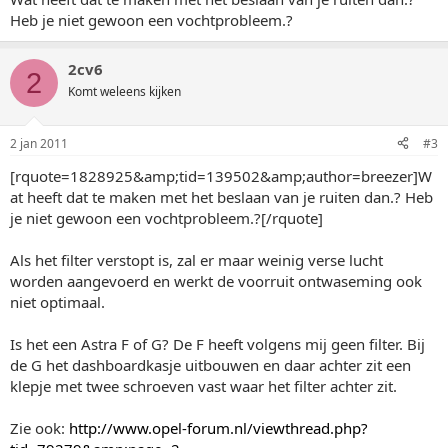
Heb je niet gewoon een vochtprobleem.?
2cv6
2
Komt weleens kijken
2 jan 2011
#3
[rquote=1828925&amp;tid=139502&amp;author=breezer]W
at heeft dat te maken met het beslaan van je ruiten dan.? Heb
je niet gewoon een vochtprobleem.?[/rquote]
Als het filter verstopt is, zal er maar weinig verse lucht
worden aangevoerd en werkt de voorruit ontwaseming ook
niet optimaal.
Is het een Astra F of G? De F heeft volgens mij geen filter. Bij
de G het dashboardkasje uitbouwen en daar achter zit een
klepje met twee schroeven vast waar het filter achter zit.
Zie ook:
http://www.opel-forum.nl/viewthread.php?