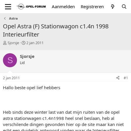
Aanmelden
Registreren
Astra
Opel Astra (F) Stationwagon c1.4n 1998
Interieurfilter
T
S
Sjorsje
2 jan 2011
o
t
p
a
Sjorsje
S
i
r
Lid
c
t
s
d
t
a
2 jan 2011
#1
a
t
r
u
Hallo beste opel lief hebbers
t
m
e
r
Heb sinds deze winter last van dat mijn ruiten van de opel
astra stationwagen c1.4n1998 heel snel beslaan, heb al
verschilende dingen gevonden hier op de site maar kan niet
echt een duidelijk antwoord vinden waar de Interieurfilter