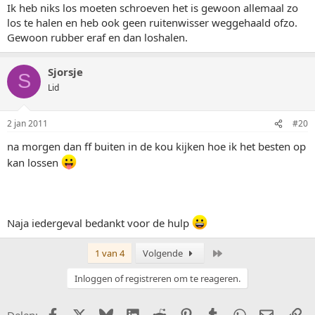
Ik heb niks los moeten schroeven het is gewoon allemaal zo
los te halen en heb ook geen ruitenwisser weggehaald ofzo.
Gewoon rubber eraf en dan loshalen.
Sjorsje
S
Lid
2 jan 2011
#20
na morgen dan ff buiten in de kou kijken hoe ik het besten op
kan lossen
Naja iedergeval bedankt voor de hulp
Laatste
1 van 4
Volgende
Inloggen of registreren om te reageren.
Facebook
X (Twitter)
Bluesky
LinkedIn
Reddit
Pinterest
Tumblr
WhatsApp
E-mail
Li