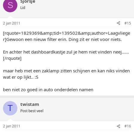
Sjorsje
S
Lid
2 jan 2011
#15
[rquote=1829369&amp;tid=139502&amp;author=Laagvliege
r]Gewoon een nieuw filter erin. Ding zit er niet voor niets.
En achter het dashboardkastje zul je hem niet vinden neej......
[/rquote]
maar heb met een zaklamp zitten schijnen en kan niks vinden
wat er op lijkt.. :S
ben niet zo goed in auto onderdelen namen
twistam
T
Post best veel
2 jan 2011
#16