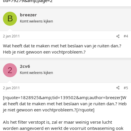
tid=79279&amp;page=2
breezer
B
Komt weleens kijken
2 jan 2011
#4
Wat heeft dat te maken met het beslaan van je ruiten dan.?
Heb je niet gewoon een vochtprobleem.?
2cv6
2
Komt weleens kijken
2 jan 2011
#5
[rquote=1828925&amp;tid=139502&amp;author=breezer]W
at heeft dat te maken met het beslaan van je ruiten dan.? Heb
je niet gewoon een vochtprobleem.?[/rquote]
Als het filter verstopt is, zal er maar weinig verse lucht
worden aangevoerd en werkt de voorruit ontwaseming ook