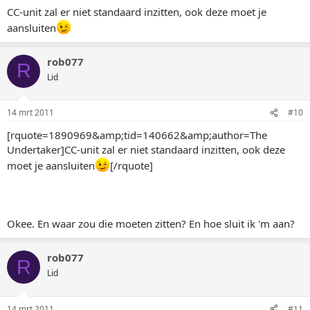
CC-unit zal er niet standaard inzitten, ook deze moet je
aansluiten
rob077
R
Lid
14 mrt 2011
#10
[rquote=1890969&amp;tid=140662&amp;author=The
Undertaker]CC-unit zal er niet standaard inzitten, ook deze
moet je aansluiten
[/rquote]
Okee. En waar zou die moeten zitten? En hoe sluit ik 'm aan?
rob077
R
Lid
14 mrt 2011
#11