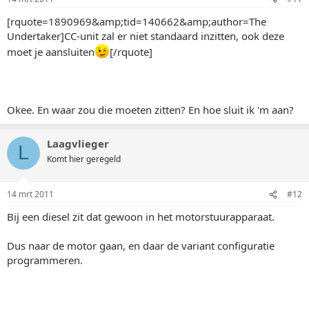
[rquote=1890969&amp;tid=140662&amp;author=The
Undertaker]CC-unit zal er niet standaard inzitten, ook deze
moet je aansluiten
[/rquote]
Okee. En waar zou die moeten zitten? En hoe sluit ik 'm aan?
Laagvlieger
L
Komt hier geregeld
14 mrt 2011
#12
Bij een diesel zit dat gewoon in het motorstuurapparaat.
Dus naar de motor gaan, en daar de variant configuratie
programmeren.