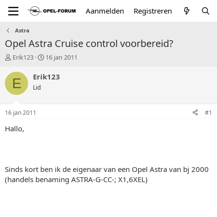
Aanmelden
Registreren
Astra
Opel Astra Cruise control voorbereid?
T
S
Erik123
16 jan 2011
o
t
p
a
Erik123
E
i
r
Lid
c
t
s
d
t
a
16 jan 2011
#1
a
t
r
u
Hallo,
t
m
e
r
Sinds kort ben ik de eigenaar van een Opel Astra van bj 2000
(handels benaming ASTRA-G-CC-; X1,6XEL)