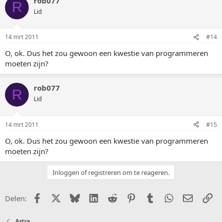
rob077
R
Lid
14 mrt 2011
#14
O, ok. Dus het zou gewoon een kwestie van programmeren
moeten zijn?
rob077
R
Lid
14 mrt 2011
#15
O, ok. Dus het zou gewoon een kwestie van programmeren
moeten zijn?
Inloggen of registreren om te reageren.
Facebook
X (Twitter)
Bluesky
LinkedIn
Reddit
Pinterest
Tumblr
WhatsApp
E-mail
Li
Delen:
Astra