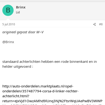
Brinx
B
Lid
5 jul 2010
#8
origineel gepost door M~V
@Brinx
standaard achterlichten hebben een rode binnenkant en in
helder uitgevoerd :
http://auto-onderdelen.marktplaats.nl/opel-
onderdelen/357487794-corsa-d-linker-rechter-
achterlicht.html?
return=eJxVjd1OwzAMhd9lUnq3Nj%2FtsrWqUAePwBV3WWP