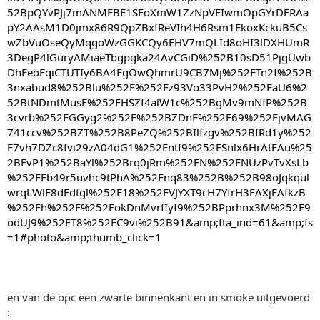
52BpQYvPJj7mANMFBE1SFoXmW1ZzNpVEIwmOpGYrDFRAa
pY2AAsM1D0jmx86R9QpZBxfReVIh4H6Rsm1EkoxKckuB5Cs
wZbVuOseQyMqgoWzGGKCQy6FHV7mQLId8oHI3lDXHUmR
3DegP4lGuryAMiaeTbgpgka24AvCGiD%252B10sD51PjgUwb
DhFeoFqiCTUTIy6BA4EgOwQhmrU9CB7Mj%252FTn2f%252B
3nxabud8%252Blu%252F%252Fz93Vo33PvH2%252FaU6%2
52BtNDmtMusF%252FHSZf4alW1c%252BgMv9mNfP%252B
3cvrb%252FGGyg2%252F%252BZDnF%252F69%252FjvMAG
741ccv%252BZT%252B8PeZQ%252BIlfzgv%252BfRd1y%252
F7vh7DZc8fvi29zA04dG1%252Fntf9%252FSnlx6HrAtFAu%25
2BEvP1%252BaYl%252Brq0jRm%252FN%252FNUzPvTvXsLb
%252FFb49r5uvhc9tPhA%252Fnq83%252B%252B98oJqkqul
wrqLWlF8dFdtgl%252F18%252FVJYXT9cH7YfrH3FAXjFAfkzB
%252Fh%252F%252FokDnMvrfIyf9%252BPprhnx3M%252F9
odUJ9%252FT8%252FC9vi%252B91&amp;fta_ind=61&amp;fs
=1#photo&amp;thumb_click=1
en van de opc een zwarte binnenkant en in smoke uitgevoerd
: