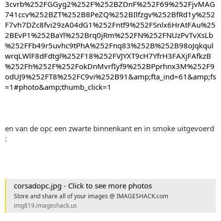
3cvrb%252FGGyg2%252F%252BZDnF%252F69%252FjvMAG
741ccv%252BZT%252B8PeZQ%252BIlfzgv%252BfRd1y%252
F7vh7DZc8fvi29zA04dG1%252Fntf9%252FSnlx6HrAtFAu%25
2BEvP1%252BaYl%252Brq0jRm%252FN%252FNUzPvTvXsLb
%252FFb49r5uvhc9tPhA%252Fnq83%252B%252B98oJqkqul
wrqLWlF8dFdtgl%252F18%252FVJYXT9cH7YfrH3FAXjFAfkzB
%252Fh%252F%252FokDnMvrfIyf9%252BPprhnx3M%252F9
odUJ9%252FT8%252FC9vi%252B91&amp;fta_ind=61&amp;fs
=1#photo&amp;thumb_click=1
en van de opc een zwarte binnenkant en in smoke uitgevoerd
:
corsadopc.jpg - Click to see more photos
Store and share all of your images @ IMAGESHACK.com
img819.imageshack.us