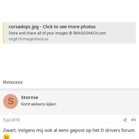
corsadopc.jpg - Click to see more photos
Store and share all of your images @ IMAGESHACK.com
img819.imageshack.us
thnxxxxx
Stornie
S
Komt weleens kijken
5 jul 2010
#9
Zwart. Volgens mij ook al eens gepost op het D drivers forum