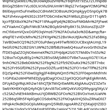
WqmkSJSkMEO%2BOowkJbuzvHB%2FbqmXt19zSLrZCnNpdB
BXGqZtS8m1VLc6DLVcVluSNUimW1lRqS27vrIagwYCtMGP%2
B6lEeyymt5uFmelbo2CdHxMCIOBssAz9QmpkjyyOSnpGyk7B
%2Fzh4xvup4N302c35Ff7DbCmEec%2FiWbzLJDzyrD1T1qW5
kjcrFfJEX8xX%2Fe7%2F1tPAuptFp6J%2BDsvFNKbMn%2FJFwet
nCFVaAmCCgRcFiWcB7A%2BGybSHdYy8K15LShXonzZlJUZP
mCYli6xmVQvxOGP03qVmz675%2FAOuXa3o%3D&amp;fta=
eNqFlE1vHDcMhv%252FKYg4%252BxYAoUtJIAx%252Fa5BKg
7aVBDw0CQ5%252FOIuPdwcys49Twf69EOUCBxsjtAUmJL19
9eGfc0%252BZGN1zW%252BfbBz9swbQ4suuFxvoGrtN3sZw
fTDE5qIaZZOjNO6eimeXf%252FHJdpK2lz07I7Md0v7nS5z%2
52BsxTvOjAzBSy2n%252B5siSMjSdt6OTV8e7uuuyXG7E1XLe
9nhO%252BebD6k%252Fbg%252Ffz9ZtDuKx3%252BT7nbc
%252Fr9SGfDl%252Fyssx5DZfLur85%252FO1r6e7Tlf%252F6
EQzSp4%252Fi0w0Ig9gjIF4iBKpNQm5Y%252FF0epmMdYnN
1rGPiEa2oM4PMhEDjIygdDagOOo22g43QQGsPqkEgkRmML
DFzykDgVRqUKh2w16hCJTJkTMiQrEwMRLKtglAAuQVZ3ZeTx
SwbYKHEKYxJ6Q4yhQb1JArvI6ToCoWQvkVU0Ql9hygzg5KyLV
c52SAZvNE94ikKBmuUYjDRWBZGFOo%252BVOxYveUUaN%
252B6q5Rh5F4plGg6COSdo6%252FNOqAXHQS0uZRNaDliI7
HPqk4cfAdKDGOJiluMKogmQ5lRdIUqpsARhZZYj5KajVJYZIEO
kDvYAj1lsdgOclQdAFm8SElDBy2aHipC52YL5RL4dCgnYsco%2