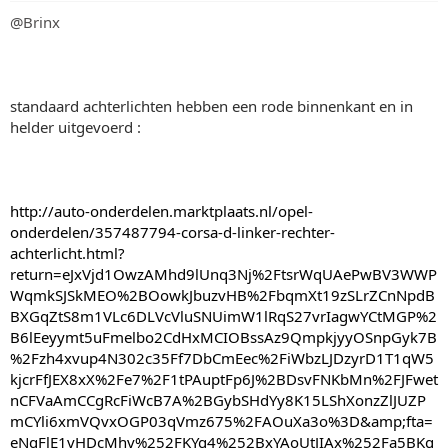
@Brinx
standaard achterlichten hebben een rode binnenkant en in
helder uitgevoerd :
http://auto-onderdelen.marktplaats.nl/opel-
onderdelen/357487794-corsa-d-linker-rechter-
achterlicht.html?
return=eJxVjd1OwzAMhd9lUnq3Nj%2FtsrWqUAePwBV3WWP
WqmkSJSkMEO%2BOowkJbuzvHB%2FbqmXt19zSLrZCnNpdB
BXGqZtS8m1VLc6DLVcVluSNUimW1lRqS27vrIagwYCtMGP%2
B6lEeyymt5uFmelbo2CdHxMCIOBssAz9QmpkjyyOSnpGyk7B
%2Fzh4xvup4N302c35Ff7DbCmEec%2FiWbzLJDzyrD1T1qW5
kjcrFfJEX8xX%2Fe7%2F1tPAuptFp6J%2BDsvFNKbMn%2FJFwet
nCFVaAmCCgRcFiWcB7A%2BGybSHdYy8K15LShXonzZlJUZP
mCYli6xmVQvxOGP03qVmz675%2FAOuXa3o%3D&amp;fta=
eNqFlE1vHDcMhv%252FKYg4%252BxYAoUtJIAx%252Fa5BKg