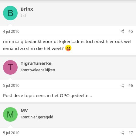
Brinx
B
Lid
4 jul 2010
#5
mmm..iig bedankt voor ut kijken...dr is toch vast hier ook wel
iemand zo slim die het weet?
TigraTunerke
T
Komt weleens kijken
5 jul 2010
#6
Post deze topic eens in het OPC-gedeelte...
MV
M
Komt hier geregeld
5 jul 2010
#7