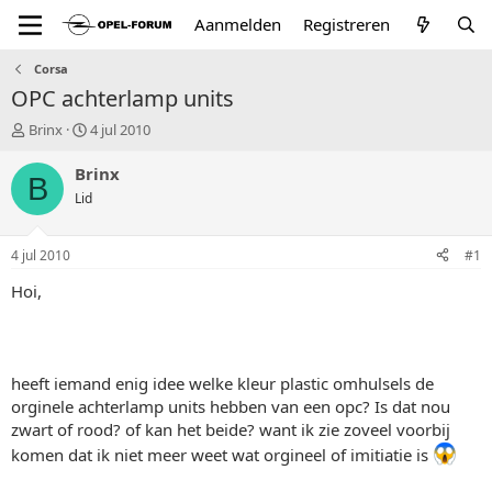
Aanmelden
Registreren
Corsa
OPC achterlamp units
T
S
Brinx
4 jul 2010
o
t
p
a
Brinx
B
i
r
Lid
c
t
s
d
t
a
4 jul 2010
#1
a
t
r
u
Hoi,
t
m
e
r
heeft iemand enig idee welke kleur plastic omhulsels de
orginele achterlamp units hebben van een opc? Is dat nou
zwart of rood? of kan het beide? want ik zie zoveel voorbij
komen dat ik niet meer weet wat orgineel of imitiatie is