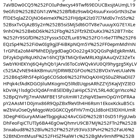
7aVBDw0CQ5%252FOIuPdwcys49Twf69EOUCBxsjtAUmJL19
9eGfc0%252BZGN1zW%252BfbBz9swbQ4suuFxvoGrtN3sZw
fTDE5qIaZZOjNO6eimeXf%252FHJdpK2lz07I7Md0v7nS5z%2
52BsxTvOjAzBSy2n%252B5siSMjSdt6OTV8e7uuuyXG7E1XLe
9nhO%252BebD6k%252Fbg%252Ffz9ZtDuKx3%252BT7nbc
%252Fr9SGfDl%252Fyssx5DZfLur85%252FO1r6e7Tlf%252F6
EQzSp4%252Fi0w0Ig9gjIF4iBKpNQm5Y%252FF0epmMdYnN
1rGPiEa2oM4PMhEDjIygdDagOOo22g43QQGsPqkEgkRmML
DFzykDgVRqUKh2w16hCJTJkTMiQrEwMRLKtglAAuQVZ3ZeTx
SwbYKHEKYxJ6Q4yhQb1JArvI6ToCoWQvkVU0Ql9hygzg5KyLV
c52SAZvNE94ikKBmuUYjDRWBZGFOo%252BVOxYveUUaN%
252B6q5Rh5F4plGg6COSdo6%252FNOqAXHQS0uZRNaDliI7
HPqk4cfAdKDGOJiluMKogmQ5lRdIUqpsARhZZYj5KajVJYZIEO
kDvYAj1lsdgOclQdAFm8SElDBy2aHipC52YL5RL4dCgnYsco%2
52BpQYvPJj7mANMFBE1SFoXmW1ZzNpVEIwmOpGYrDFRAa
pY2AAsM1D0jmx86R9QpZBxfReVIh4H6Rsm1EkoxKckuB5Cs
wZbVuOseQyMqgoWzGGKCQy6FHV7mQLId8oHI3lDXHUmR
3DegP4lGuryAMiaeTbgpgka24AvCGiD%252B10sD51PjgUwb
DhFeoFqiCTUTIy6BA4EgOwQhmrU9CB7Mj%252FTn2f%252B
3nxabud8%252Blu%252F%252Fz93Vo33PvH2%252FaU6%2
52BtNDmtMusF%252FHSZf4alW1c%252BgMv9mNfP%252B