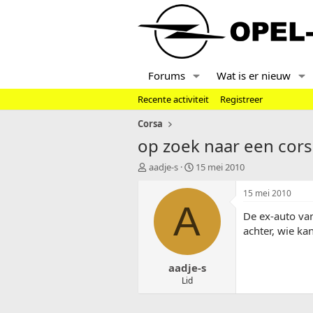
Forums
Wat is er nieuw
Recente activiteit
Registreer
Corsa
op zoek naar een cors
T
S
aadje-s
15 mei 2010
o
t
p
a
15 mei 2010
i
r
A
De ex-auto van
c
t
s
d
achter, wie ka
t
a
a
t
aadje-s
r
u
t
m
Lid
e
r