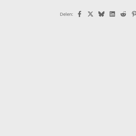
Facebook
X (Twitter)
Bluesky
LinkedIn
Redd
Delen: