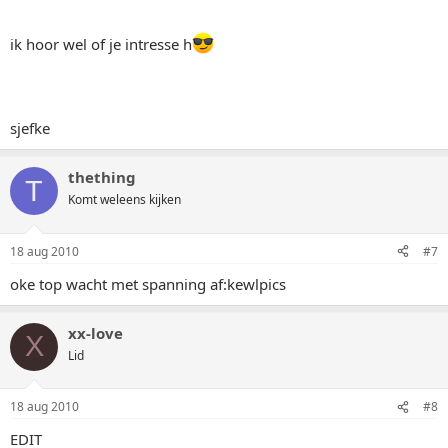
ik hoor wel of je intresse h
sjefke
thething
T
Komt weleens kijken
18 aug 2010
#7
oke top wacht met spanning af:kewlpics
xx-love
X
Lid
18 aug 2010
#8
EDIT