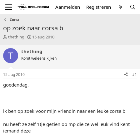
Aanmelden
Registreren
Corsa
op zoek naar corsa b
T
S
thething
15 aug 2010
o
t
p
a
thething
T
i
r
Komt weleens kijken
c
t
s
d
t
a
15 aug 2010
#1
a
t
r
u
goedendag,
t
m
e
r
ik ben op zoek voor mijn vriendin naar een leuke corsa b
nu heeft ze zelf 1tje gezien op mp die ze wel leuk vind kent
iemand deze