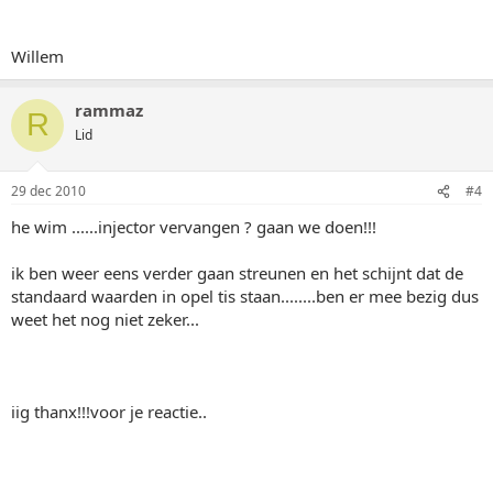
Willem
rammaz
R
Lid
29 dec 2010
#4
he wim ......injector vervangen ? gaan we doen!!!
ik ben weer eens verder gaan streunen en het schijnt dat de
standaard waarden in opel tis staan........ben er mee bezig dus
weet het nog niet zeker...
iig thanx!!!voor je reactie..