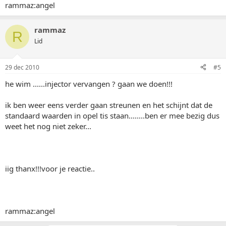
rammaz:angel
rammaz
R
Lid
29 dec 2010
#5
he wim ......injector vervangen ? gaan we doen!!!
ik ben weer eens verder gaan streunen en het schijnt dat de
standaard waarden in opel tis staan........ben er mee bezig dus
weet het nog niet zeker...
iig thanx!!!voor je reactie..
rammaz:angel