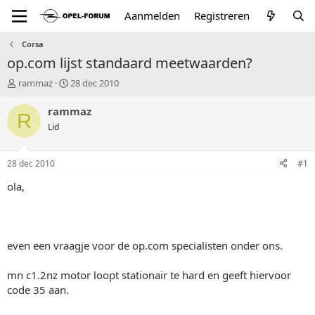
Aanmelden
Registreren
Corsa
op.com lijst standaard meetwaarden?
T
S
rammaz
28 dec 2010
o
t
p
a
rammaz
R
i
r
Lid
c
t
s
d
t
a
28 dec 2010
#1
a
t
r
u
ola,
t
m
e
r
even een vraagje voor de op.com specialisten onder ons.
mn c1.2nz motor loopt stationair te hard en geeft hiervoor
code 35 aan.