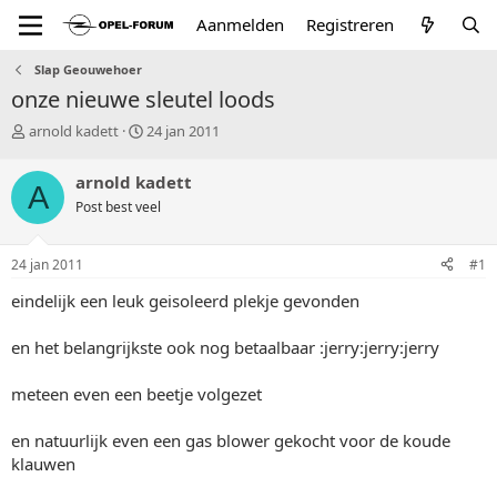
Aanmelden
Registreren
Slap Geouwehoer
onze nieuwe sleutel loods
T
S
arnold kadett
24 jan 2011
o
t
p
a
arnold kadett
A
i
r
Post best veel
c
t
s
d
t
a
24 jan 2011
#1
a
t
r
u
eindelijk een leuk geisoleerd plekje gevonden
t
m
e
en het belangrijkste ook nog betaalbaar :jerry:jerry:jerry
r
meteen even een beetje volgezet
en natuurlijk even een gas blower gekocht voor de koude
klauwen