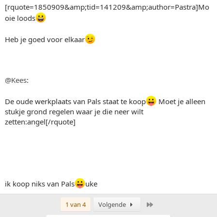
[rquote=1850909&amp;tid=141209&amp;author=Pastra]Mo
oie loods
Heb je goed voor elkaar
@Kees
:
De oude werkplaats van Pals staat te koop
Moet je alleen
stukje grond regelen waar je die neer wilt
zetten:angel[/rquote]
ik koop niks van Pals
uke
Laatste
1 van 4
Volgende